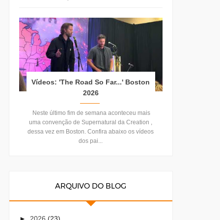
Vídeos: 'The Road So Far...' Boston
2026
Neste último fim de semana aconteceu mais
uma convenção de Supernatural da Creation ,
dessa vez em Boston. Confira abaixo os vídeos
dos pai...
ARQUIVO DO BLOG
►
2026
(23)