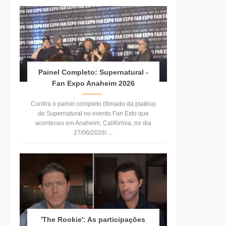
Painel Completo: Supernatural -
Fan Expo Anaheim 2026
Confira o painel completo (filmado da platéia)
de Supernatural no evento Fan Exto que
aconteceu em Anaheim, Califórinia, no dia
27/06/2026! ...
'The Rookie': As participações