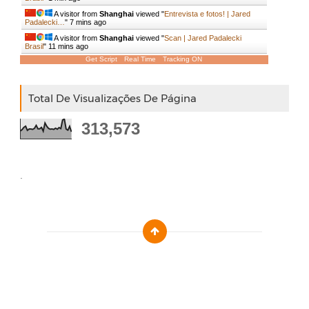
A visitor from
Shanghai
viewed "
Entrevista e fotos! | Jared
Padalecki…
"
7 mins ago
A visitor from
Shanghai
viewed "
Scan | Jared Padalecki
Brasil
"
11 mins ago
Get Script
Real Time
Tracking ON
Total De Visualizações De Página
313,573
.
Designed by :
Templatezy