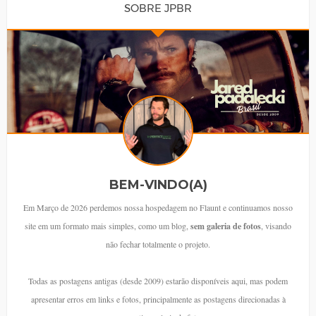
SOBRE JPBR
BEM-VINDO(A)
Em Março de 2026 perdemos nossa hospedagem no Flaunt e continuamos nosso
site em um formato mais simples, como um blog,
sem galeria de fotos
, visando
não fechar totalmente o projeto.
Todas as postagens antigas (desde 2009) estarão disponíveis aqui, mas podem
apresentar erros em links e fotos, principalmente as postagens direcionadas à