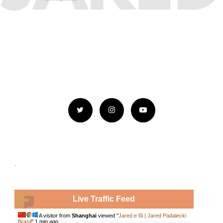
.
Live Traffic Feed
A visitor from
Shanghai
viewed "
Jared e fã | Jared Padalecki
Brasil
"
1 min ago