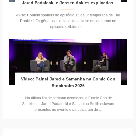
Jared Padalecki e Jensen Ackles explicadas.
Aviso: Contém spoilers do episódio 15 da 8ª temporada de The
Rookie ! Os gêneros policial e fantasia se encontraram no
episódio exibido no ...
Vídeo: Painel Jared e Samanha na Comic Con
Stockholm 2026
No último fim de semana aconteceu a Comic Con de
Stockholm. Jared Padalecki e Samantha Smith estavam
presentes no evento e participaram de ...