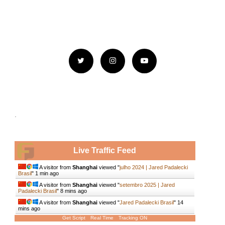
.
Live Traffic Feed
A visitor from
Shanghai
viewed "
julho 2024 | Jared Padalecki
Brasil
"
1 min ago
A visitor from
Shanghai
viewed "
setembro 2025 | Jared
Padalecki Brasil
"
8 mins ago
A visitor from
Shanghai
viewed "
Jared Padalecki Brasil
"
14
mins ago
Get Script
Real Time
Tracking ON