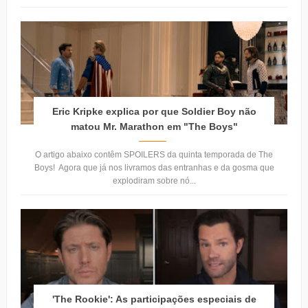
Eric Kripke explica por que Soldier Boy não
matou Mr. Marathon em "The Boys"
O artigo abaixo contêm SPOILERS da quinta temporada de The
Boys! Agora que já nos livramos das entranhas e da gosma que
explodiram sobre nó...
'The Rookie': As participações especiais de