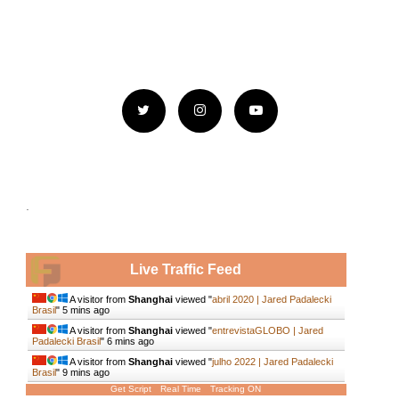
.
Live Traffic Feed
A visitor from
Shanghai
viewed "
abril 2020 | Jared Padalecki
Brasil
"
5 mins ago
A visitor from
Shanghai
viewed "
entrevistaGLOBO | Jared
Padalecki Brasil
"
6 mins ago
A visitor from
Shanghai
viewed "
julho 2022 | Jared Padalecki
Brasil
"
9 mins ago
Get Script
Real Time
Tracking ON