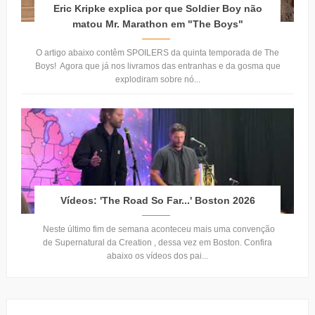
Eric Kripke explica por que Soldier Boy não
matou Mr. Marathon em "The Boys"
O artigo abaixo contêm SPOILERS da quinta temporada de The
Boys! Agora que já nos livramos das entranhas e da gosma que
explodiram sobre nó...
Vídeos: 'The Road So Far...' Boston 2026
Neste último fim de semana aconteceu mais uma convenção
de Supernatural da Creation , dessa vez em Boston. Confira
abaixo os vídeos dos pai...