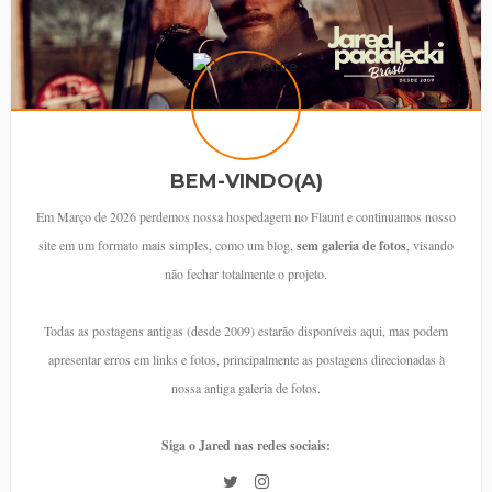
BEM-VINDO(A)
Em Março de 2026 perdemos nossa hospedagem no Flaunt e continuamos nosso
site em um formato mais simples, como um blog,
sem galeria de fotos
, visando
não fechar totalmente o projeto.
Todas as postagens antigas (desde 2009) estarão disponíveis aqui, mas podem
apresentar erros em links e fotos, principalmente as postagens direcionadas à
nossa antiga galeria de fotos.
Siga o Jared nas redes sociais: