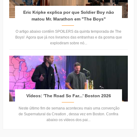
Eric Kripke explica por que Soldier Boy não
matou Mr. Marathon em "The Boys"
O artigo abaixo contêm SPOILERS da quinta temporada de The
Boys! Agora que já nos livramos das entranhas e da gosma que
explodiram sobre nó...
Vídeos: 'The Road So Far...' Boston 2026
Neste último fim de semana aconteceu mais uma convenção
de Supernatural da Creation , dessa vez em Boston. Confira
abaixo os vídeos dos pai...