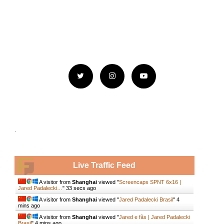
.
Live Traffic Feed
A visitor from
Shanghai
viewed "
Screencaps SPNT 6x16 |
Jared Padalecki…
"
34 secs ago
A visitor from
Shanghai
viewed "
Jared Padalecki Brasil
"
4
mins ago
A visitor from
Shanghai
viewed "
Jared e fãs | Jared Padalecki
Brasil
"
4 mins ago