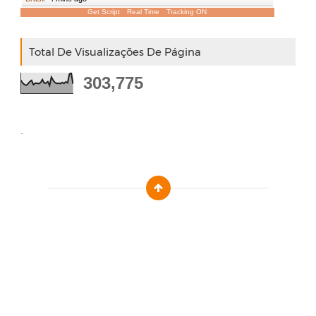
Get Script
Real Time
Tracking ON
Total De Visualizações De Página
303,775
.
Designed by :
Templatezy