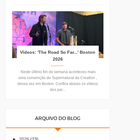
Vídeos: 'The Road So Far...' Boston
2026
Neste último fim de semana aconteceu mais
uma convenção de Supernatural da Creation ,
dessa vez em Boston. Confira abaixo os vídeos
dos pai...
ARQUIVO DO BLOG
►
2026
(23)