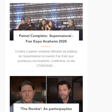
Painel Completo: Supernatural -
Fan Expo Anaheim 2026
Confira o painel completo (filmado da platéia)
de Supernatural no evento Fan Exto que
aconteceu em Anaheim, Califórinia, no dia
27/06/2026! ...
'The Rookie': As participações