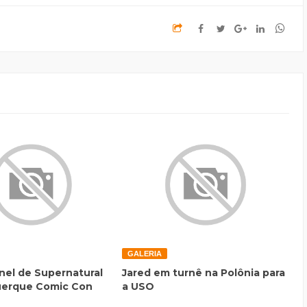
GALERIA
inel de Supernatural
Jared em turnê na Polônia para
uerque Comic Con
a USO