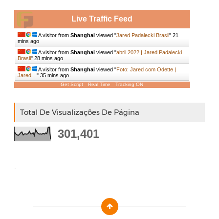
Live Traffic Feed
A visitor from
Shanghai
viewed "
Jared Padalecki Brasil
"
21
mins ago
A visitor from
Shanghai
viewed "
abril 2022 | Jared Padalecki
Brasil
"
28 mins ago
A visitor from
Shanghai
viewed "
Foto: Jared com Odette |
Jared…
"
35 mins ago
Get Script
Real Time
Tracking ON
Total De Visualizações De Página
301,401
.