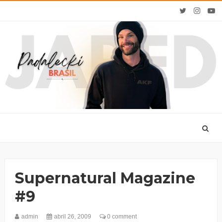
Supernatural Magazine
#9
admin
abril 26, 2009
0 comment