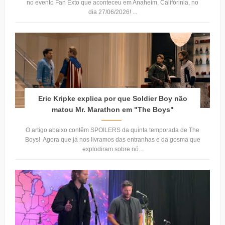
no evento Fan Exto que aconteceu em Anaheim, Califórinia, no
dia 27/06/2026! ...
Eric Kripke explica por que Soldier Boy não
matou Mr. Marathon em "The Boys"
O artigo abaixo contêm SPOILERS da quinta temporada de The
Boys! Agora que já nos livramos das entranhas e da gosma que
explodiram sobre nó...