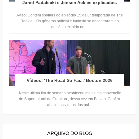
Jared Padalecki e Jensen Ackles explicadas.
Aviso: Contém spoilers do episódio 15 da 8ª temporada de The
Rookie ! Os gêneros policial e fantasia se encontraram no
episódio exibido no ...
Vídeos: 'The Road So Far...' Boston 2026
Neste último fim de semana aconteceu mais uma convenção
de Supernatural da Creation , dessa vez em Boston. Confira
abaixo os vídeos dos pai...
ARQUIVO DO BLOG