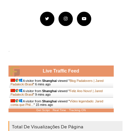
.
Live Traffic Feed
A visitor from
Shanghai
viewed "
Blog Padalovers | Jared
Padalecki Brasil
"
6 mins ago
A visitor from
Shanghai
viewed "
Feliz Ano Novo! | Jared
Padalecki Brasil
"
9 mins ago
A visitor from
Shanghai
viewed "
Vídeo legendado: Jared
conta que Phil…
"
15 mins ago
Get Script
Real Time
Tracking ON
Total De Visualizações De Página