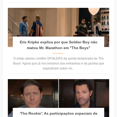
Eric Kripke explica por que Soldier Boy não
matou Mr. Marathon em "The Boys"
O artigo abaixo contêm SPOILERS da quinta temporada de The
Boys! Agora que já nos livramos das entranhas e da gosma que
explodiram sobre nó...
'The Rookie': As participações especiais de