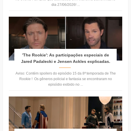
dia 27/06/2026! ...
'The Rookie': As participações especiais de
Jared Padalecki e Jensen Ackles explicadas.
Aviso: Contém spoilers do episódio 15 da 8ª temporada de The
Rookie ! Os gêneros policial e fantasia se encontraram no
episódio exibido no ...