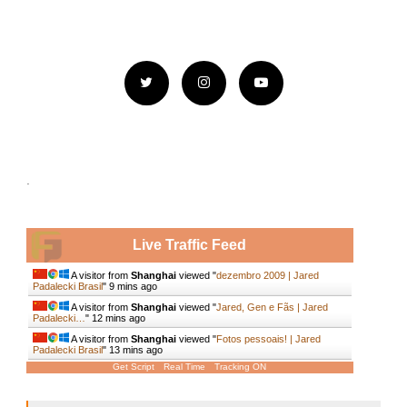
.
Live Traffic Feed
A visitor from
Shanghai
viewed "
dezembro 2009 | Jared
Padalecki Brasil
"
9 mins ago
A visitor from
Shanghai
viewed "
Jared, Gen e Fãs | Jared
Padalecki…
"
12 mins ago
A visitor from
Shanghai
viewed "
Fotos pessoais! | Jared
Padalecki Brasil
"
13 mins ago
Get Script
Real Time
Tracking ON