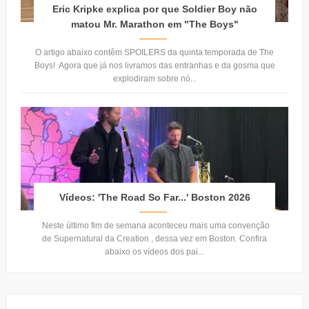
Eric Kripke explica por que Soldier Boy não
matou Mr. Marathon em "The Boys"
O artigo abaixo contêm SPOILERS da quinta temporada de The
Boys! Agora que já nos livramos das entranhas e da gosma que
explodiram sobre nó...
Vídeos: 'The Road So Far...' Boston 2026
Neste último fim de semana aconteceu mais uma convenção
de Supernatural da Creation , dessa vez em Boston. Confira
abaixo os vídeos dos pai...