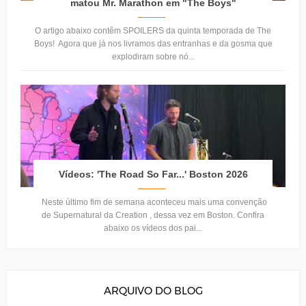
matou Mr. Marathon em "The Boys"
O artigo abaixo contêm SPOILERS da quinta temporada de The
Boys! Agora que já nos livramos das entranhas e da gosma que
explodiram sobre nó...
Vídeos: 'The Road So Far...' Boston 2026
Neste último fim de semana aconteceu mais uma convenção
de Supernatural da Creation , dessa vez em Boston. Confira
abaixo os vídeos dos pai...
ARQUIVO DO BLOG