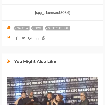
[cpg_albumrand:908,6]
GALERIA
POST
SUPERNATURAL
You Might Also Like