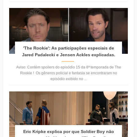
'The Rookie': As participações especiais de
Jared Padalecki e Jensen Ackles explicadas.
Aviso: Contém spoilers do episódio 15 da 8ª temporada de The
Rookie ! Os gêneros policial e fantasia se encontraram no
episódio exibido no ...
Eric Kripke explica por que Soldier Boy não