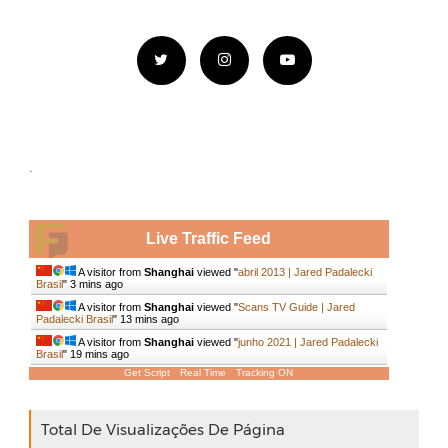
.
Live Traffic Feed
A visitor from
Shanghai
viewed "
abril 2013 | Jared Padalecki
Brasil
"
3 mins ago
A visitor from
Shanghai
viewed "
Scans TV Guide | Jared
Padalecki Brasil
"
13 mins ago
A visitor from
Shanghai
viewed "
junho 2021 | Jared Padalecki
Brasil
"
19 mins ago
Get Script
Real Time
Tracking ON
Total De Visualizações De Página