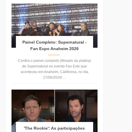
Painel Completo: Supernatural -
Fan Expo Anaheim 2026
Confira o painel completo (filmado da platéia)
de Supernatural no evento Fan Exto que
aconteceu em Anaheim, Califórinia, no dia
27/06/2026! ...
'The Rookie': As participações