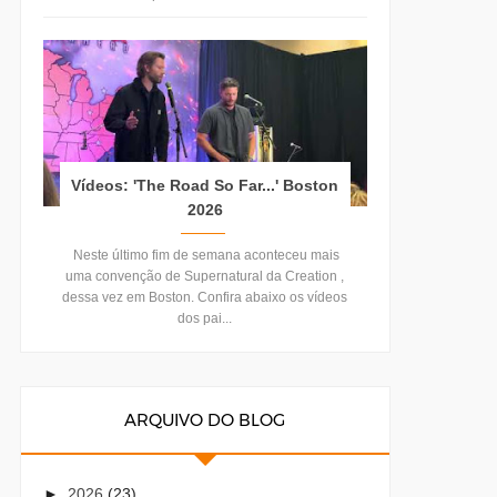
Vídeos: 'The Road So Far...' Boston
2026
Neste último fim de semana aconteceu mais
uma convenção de Supernatural da Creation ,
dessa vez em Boston. Confira abaixo os vídeos
dos pai...
ARQUIVO DO BLOG
►
2026
(23)