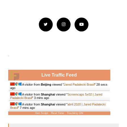
.
Live Traffic Feed
A visitor from
Beijing
viewed "
Jared Padalecki Brasil
"
29 secs
ago
A visitor from
Shanghai
viewed "
Screencaps 5x02 | Jared
Padalecki Brasil
"
3 mins ago
A visitor from
Shanghai
viewed "
abril 2020 | Jared Padalecki
Brasil
"
7 mins ago
Get Script
Real Time
Tracking ON