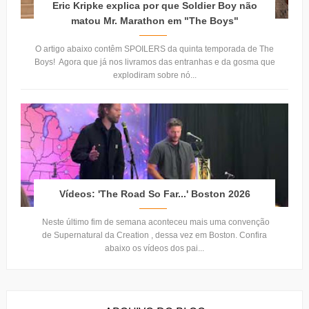
Eric Kripke explica por que Soldier Boy não
matou Mr. Marathon em "The Boys"
O artigo abaixo contêm SPOILERS da quinta temporada de The
Boys! Agora que já nos livramos das entranhas e da gosma que
explodiram sobre nó...
Vídeos: 'The Road So Far...' Boston 2026
Neste último fim de semana aconteceu mais uma convenção
de Supernatural da Creation , dessa vez em Boston. Confira
abaixo os vídeos dos pai...