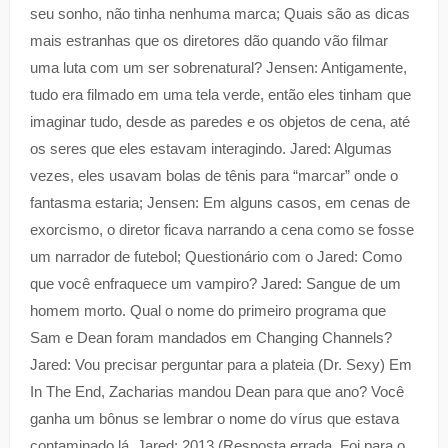
seu sonho, não tinha nenhuma marca; Quais são as dicas
mais estranhas que os diretores dão quando vão filmar
uma luta com um ser sobrenatural? Jensen: Antigamente,
tudo era filmado em uma tela verde, então eles tinham que
imaginar tudo, desde as paredes e os objetos de cena, até
os seres que eles estavam interagindo. Jared: Algumas
vezes, eles usavam bolas de tênis para “marcar” onde o
fantasma estaria; Jensen: Em alguns casos, em cenas de
exorcismo, o diretor ficava narrando a cena como se fosse
um narrador de futebol; Questionário com o Jared: Como
que você enfraquece um vampiro? Jared: Sangue de um
homem morto. Qual o nome do primeiro programa que
Sam e Dean foram mandados em Changing Channels?
Jared: Vou precisar perguntar para a plateia (Dr. Sexy) Em
In The End, Zacharias mandou Dean para que ano? Você
ganha um bônus se lembrar o nome do vírus que estava
contaminado lá. Jared: 2013 (Resposta errada. Foi para o