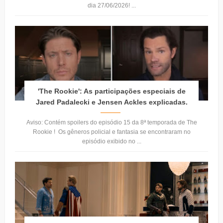
dia 27/06/2026! ...
'The Rookie': As participações especiais de
Jared Padalecki e Jensen Ackles explicadas.
Aviso: Contém spoilers do episódio 15 da 8ª temporada de The
Rookie ! Os gêneros policial e fantasia se encontraram no
episódio exibido no ...