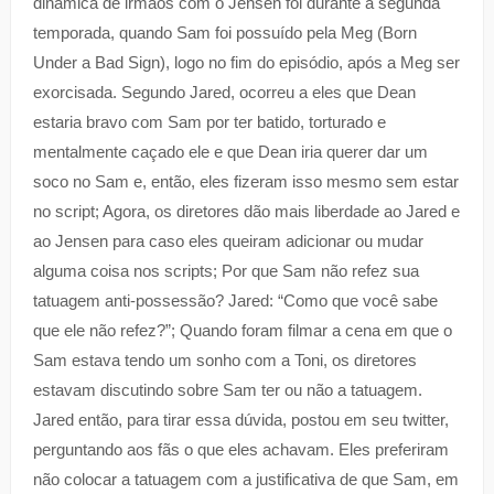
dinâmica de irmãos com o Jensen foi durante a segunda
temporada, quando Sam foi possuído pela Meg (Born
Under a Bad Sign), logo no fim do episódio, após a Meg ser
exorcisada. Segundo Jared, ocorreu a eles que Dean
estaria bravo com Sam por ter batido, torturado e
mentalmente caçado ele e que Dean iria querer dar um
soco no Sam e, então, eles fizeram isso mesmo sem estar
no script; Agora, os diretores dão mais liberdade ao Jared e
ao Jensen para caso eles queiram adicionar ou mudar
alguma coisa nos scripts; Por que Sam não refez sua
tatuagem anti-possessão? Jared: “Como que você sabe
que ele não refez?”; Quando foram filmar a cena em que o
Sam estava tendo um sonho com a Toni, os diretores
estavam discutindo sobre Sam ter ou não a tatuagem.
Jared então, para tirar essa dúvida, postou em seu twitter,
perguntando aos fãs o que eles achavam. Eles preferiram
não colocar a tatuagem com a justificativa de que Sam, em