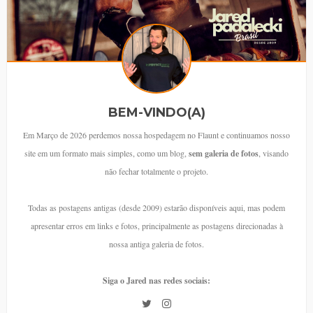
BEM-VINDO(A)
Em Março de 2026 perdemos nossa hospedagem no Flaunt e continuamos nosso
site em um formato mais simples, como um blog,
sem galeria de fotos
, visando
não fechar totalmente o projeto.
Todas as postagens antigas (desde 2009) estarão disponíveis aqui, mas podem
apresentar erros em links e fotos, principalmente as postagens direcionadas à
nossa antiga galeria de fotos.
Siga o Jared nas redes sociais: