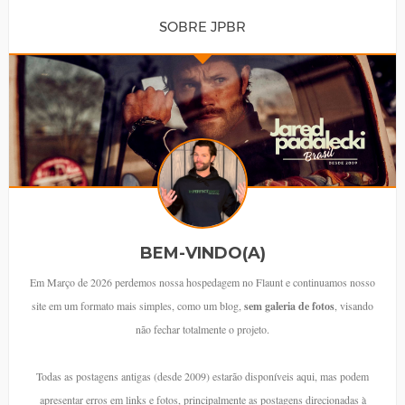
SOBRE JPBR
BEM-VINDO(A)
Em Março de 2026 perdemos nossa hospedagem no Flaunt e continuamos nosso
site em um formato mais simples, como um blog,
sem galeria de fotos
, visando
não fechar totalmente o projeto.
Todas as postagens antigas (desde 2009) estarão disponíveis aqui, mas podem
apresentar erros em links e fotos, principalmente as postagens direcionadas à