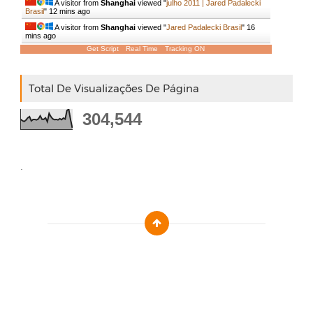
A visitor from
Shanghai
viewed "
julho 2011 | Jared Padalecki
Brasil
"
12 mins ago
A visitor from
Shanghai
viewed "
Jared Padalecki Brasil
"
16
mins ago
Get Script
Real Time
Tracking ON
Total De Visualizações De Página
304,544
.
Designed by :
Templatezy