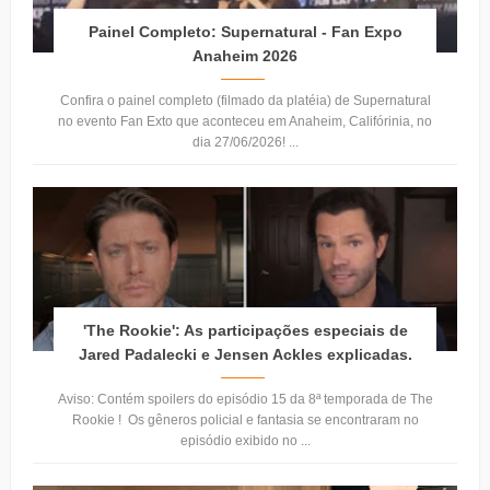
Painel Completo: Supernatural - Fan Expo
Anaheim 2026
Confira o painel completo (filmado da platéia) de Supernatural
no evento Fan Exto que aconteceu em Anaheim, Califórinia, no
dia 27/06/2026! ...
'The Rookie': As participações especiais de
Jared Padalecki e Jensen Ackles explicadas.
Aviso: Contém spoilers do episódio 15 da 8ª temporada de The
Rookie ! Os gêneros policial e fantasia se encontraram no
episódio exibido no ...