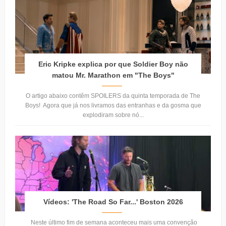
Eric Kripke explica por que Soldier Boy não
matou Mr. Marathon em "The Boys"
O artigo abaixo contêm SPOILERS da quinta temporada de The
Boys! Agora que já nos livramos das entranhas e da gosma que
explodiram sobre nó...
Vídeos: 'The Road So Far...' Boston 2026
Neste último fim de semana aconteceu mais uma convenção