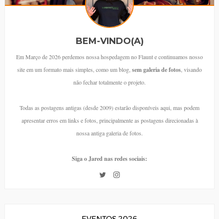
BEM-VINDO(A)
Em Março de 2026 perdemos nossa hospedagem no Flaunt e continuamos nosso
site em um formato mais simples, como um blog,
sem galeria de fotos
, visando
não fechar totalmente o projeto.
Todas as postagens antigas (desde 2009) estarão disponíveis aqui, mas podem
apresentar erros em links e fotos, principalmente as postagens direcionadas à
nossa antiga galeria de fotos.
Siga o Jared nas redes sociais:
EVENTOS 2026