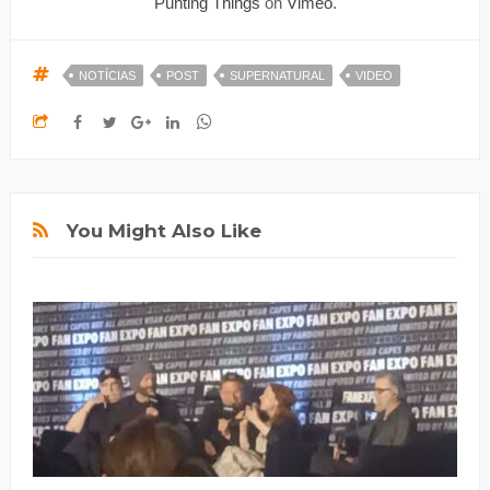
Punting Things
on
Vimeo
.
NOTÍCIAS
POST
SUPERNATURAL
VIDEO
You Might Also Like