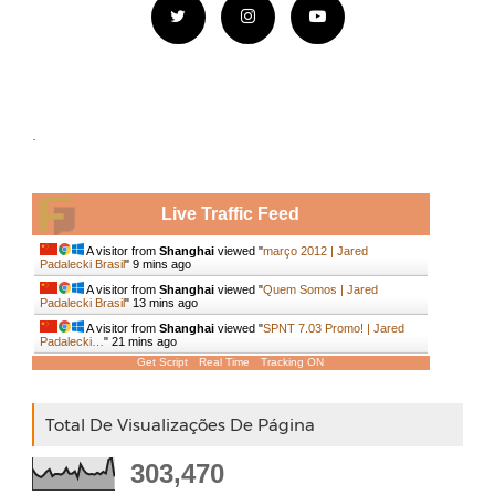
.
Live Traffic Feed
A visitor from
Shanghai
viewed "
março 2012 | Jared
Padalecki Brasil
"
9 mins ago
A visitor from
Shanghai
viewed "
Quem Somos | Jared
Padalecki Brasil
"
13 mins ago
A visitor from
Shanghai
viewed "
SPNT 7.03 Promo! | Jared
Padalecki…
"
21 mins ago
Get Script
Real Time
Tracking ON
Total De Visualizações De Página
303,470