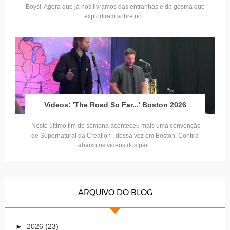
Boys! Agora que já nos livramos das entranhas e da gosma que
explodiram sobre nó...
Vídeos: 'The Road So Far...' Boston 2026
Neste último fim de semana aconteceu mais uma convenção
de Supernatural da Creation , dessa vez em Boston. Confira
abaixo os vídeos dos pai...
ARQUIVO DO BLOG
►
2026
(23)