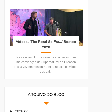
Vídeos: 'The Road So Far...' Boston
2026
Neste último fim de semana aconteceu mais
uma convenção de Supernatural da Creation ,
dessa vez em Boston. Confira abaixo os vídeos
dos pai...
ARQUIVO DO BLOG
►
2026
(23)