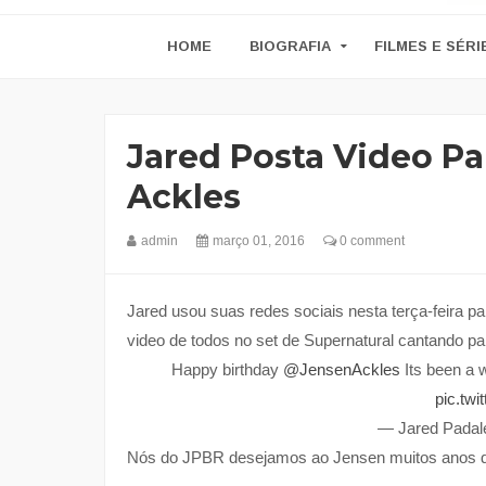
HOME
BIOGRAFIA
FILMES E SÉRI
Jared Posta Video P
Ackles
admin
março 01, 2016
0 comment
Jared usou suas redes sociais nesta terça-feira p
video de todos no set de Supernatural cantando pa
Happy birthday
@JensenAckles
Its been a w
pic.tw
— Jared Padal
Nós do JPBR desejamos ao Jensen muitos anos de 