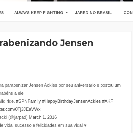
ES
ALWAYS KEEP FIGHTING
JARED NO BRASIL
CON
arabenizando Jensen
ara parabenizar Jensen Ackles por seu aniversário e postou um
rabéns a ele.
ild ride.
#SPNFamiIy
#HappyBirthdayJensenAckles
#AKF
itter.com/0Tj3JEaVWx
ecki (@jarpad)
March 1, 2016
vida, sucesso e felicidades em sua vida! ♥