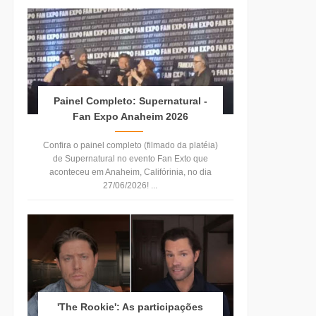
Painel Completo: Supernatural -
Fan Expo Anaheim 2026
Confira o painel completo (filmado da platéia)
de Supernatural no evento Fan Exto que
aconteceu em Anaheim, Califórinia, no dia
27/06/2026! ...
'The Rookie': As participações