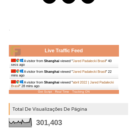
.
Live Traffic Feed
A visitor from
Shanghai
viewed "
Jared Padalecki Brasil
"
41
secs ago
A visitor from
Shanghai
viewed "
Jared Padalecki Brasil
"
22
mins ago
A visitor from
Shanghai
viewed "
abril 2022 | Jared Padalecki
Brasil
"
28 mins ago
Get Script
Real Time
Tracking ON
Total De Visualizações De Página
301,403