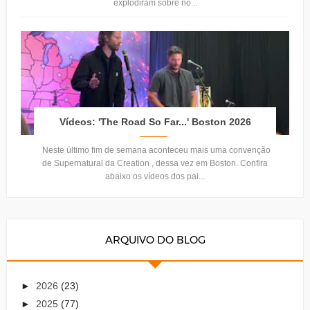
explodiram sobre nó...
Vídeos: 'The Road So Far...' Boston 2026
Neste último fim de semana aconteceu mais uma convenção
de Supernatural da Creation , dessa vez em Boston. Confira
abaixo os vídeos dos pai...
ARQUIVO DO BLOG
►
2026
(23)
►
2025
(77)