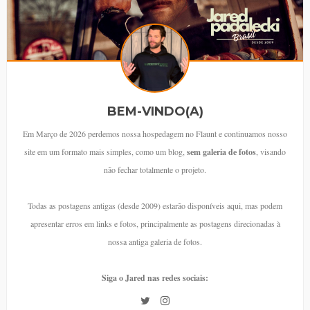
BEM-VINDO(A)
Em Março de 2026 perdemos nossa hospedagem no Flaunt e continuamos nosso
site em um formato mais simples, como um blog,
sem galeria de fotos
, visando
não fechar totalmente o projeto.
Todas as postagens antigas (desde 2009) estarão disponíveis aqui, mas podem
apresentar erros em links e fotos, principalmente as postagens direcionadas à
nossa antiga galeria de fotos.
Siga o Jared nas redes sociais: