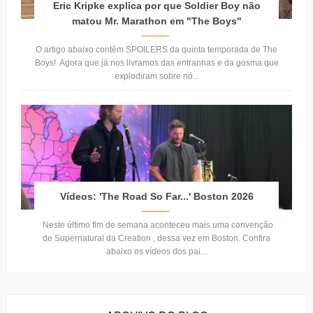
Eric Kripke explica por que Soldier Boy não
matou Mr. Marathon em "The Boys"
O artigo abaixo contêm SPOILERS da quinta temporada de The
Boys! Agora que já nos livramos das entranhas e da gosma que
explodiram sobre nó...
Vídeos: 'The Road So Far...' Boston 2026
Neste último fim de semana aconteceu mais uma convenção
de Supernatural da Creation , dessa vez em Boston. Confira
abaixo os vídeos dos pai...