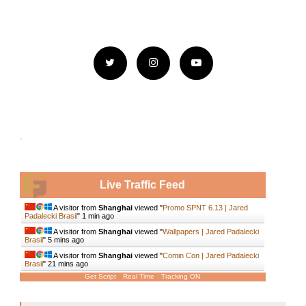
.
Live Traffic Feed
A visitor from
Shanghai
viewed "
Promo SPNT 6.13 | Jared
Padalecki Brasil
"
1 min ago
A visitor from
Shanghai
viewed "
Wallpapers | Jared Padalecki
Brasil
"
5 mins ago
A visitor from
Shanghai
viewed "
Comin Con | Jared Padalecki
Brasil
"
21 mins ago
Get Script
Real Time
Tracking ON