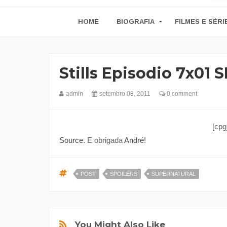
HOME
BIOGRAFIA
FILMES E SÉRI
Stills Episodio 7x01 
admin
setembro 08, 2011
0 comment
[cpg
Source.
E obrigada
André
!
POST
SPOILERS
SUPERNATURAL
You Might Also Like