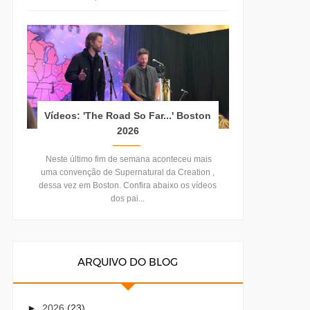
Vídeos: 'The Road So Far...' Boston
2026
Neste último fim de semana aconteceu mais
uma convenção de Supernatural da Creation ,
dessa vez em Boston. Confira abaixo os vídeos
dos pai...
ARQUIVO DO BLOG
►
2026
(23)