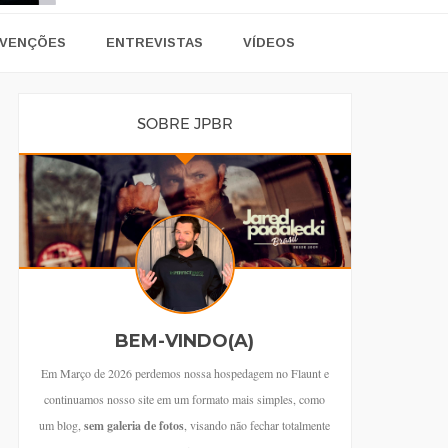
VENÇÕES
ENTREVISTAS
VÍDEOS
SOBRE JPBR
BEM-VINDO(A)
Em Março de 2026 perdemos nossa hospedagem no Flaunt e
continuamos nosso site em um formato mais simples, como
um blog,
sem galeria de fotos
, visando não fechar totalmente