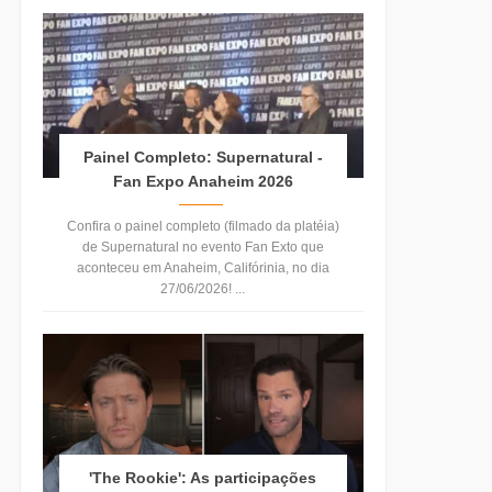
Painel Completo: Supernatural -
Fan Expo Anaheim 2026
Confira o painel completo (filmado da platéia)
de Supernatural no evento Fan Exto que
aconteceu em Anaheim, Califórinia, no dia
27/06/2026! ...
'The Rookie': As participações