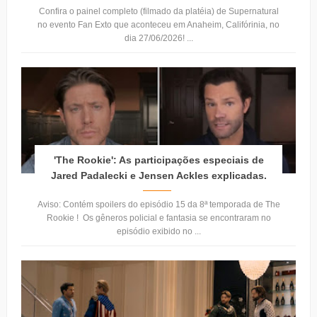
Confira o painel completo (filmado da platéia) de Supernatural
no evento Fan Exto que aconteceu em Anaheim, Califórinia, no
dia 27/06/2026! ...
'The Rookie': As participações especiais de
Jared Padalecki e Jensen Ackles explicadas.
Aviso: Contém spoilers do episódio 15 da 8ª temporada de The
Rookie ! Os gêneros policial e fantasia se encontraram no
episódio exibido no ...