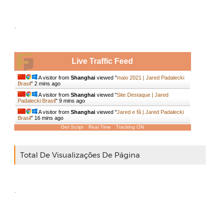
.
Live Traffic Feed
A visitor from
Shanghai
viewed "
maio 2021 | Jared Padalecki
Brasil
"
2 mins ago
A visitor from
Shanghai
viewed "
Site Destaque | Jared
Padalecki Brasil
"
9 mins ago
A visitor from
Shanghai
viewed "
Jared e fã | Jared Padalecki
Brasil
"
16 mins ago
Get Script
Real Time
Tracking ON
Total De Visualizações De Página
.