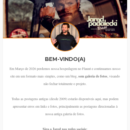
BEM-VINDO(A)
Em Março de 2026 perdemos nossa hospedagem no Flaunt e continuamos nosso
site em um formato mais simples, como um blog,
sem galeria de fotos
, visando
não fechar totalmente o projeto.
Todas as postagens antigas (desde 2009) estarão disponíveis aqui, mas podem
apresentar erros em links e fotos, principalmente as postagens direcionadas à
nossa antiga galeria de fotos.
Siga o Jared nas redes sociais: