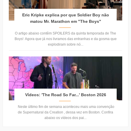
Eric Kripke explica por que Soldier Boy não
matou Mr. Marathon em "The Boys"
O artigo abaixo contêm SPOILERS da quinta temporada de The
Boys! Agora que já nos livramos das entranhas e da gosma que
explodiram sobre nó...
Vídeos: 'The Road So Far...' Boston 2026
Neste último fim de semana aconteceu mais uma convenção
de Supernatural da Creation , dessa vez em Boston. Confira
abaixo os vídeos dos pai...