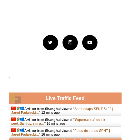
.
Live Traffic Feed
A visitor from
Shanghai
viewed "
Screencaps SPNT 5x22 |
Jared Padalecki…
"
12 mins ago
A visitor from
Shanghai
viewed "
'Supernatural' sneak
peek:Sam diz sim a…
"
16 mins ago
A visitor from
Shanghai
viewed "
Fotos do set de SPNT |
Jared Padalecki…
"
16 mins ago