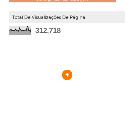
Get Script
Real Time
Tracking ON
Total De Visualizações De Página
312,718
.
Designed by :
Templatezy