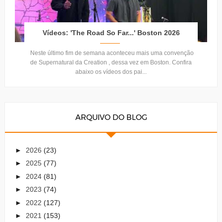
Vídeos: 'The Road So Far...' Boston 2026
Neste último fim de semana aconteceu mais uma convenção
de Supernatural da Creation , dessa vez em Boston. Confira
abaixo os vídeos dos pai...
ARQUIVO DO BLOG
►
2026
(23)
►
2025
(77)
►
2024
(81)
►
2023
(74)
►
2022
(127)
►
2021
(153)