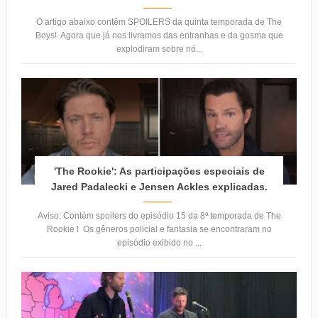
O artigo abaixo contêm SPOILERS da quinta temporada de The
Boys! Agora que já nos livramos das entranhas e da gosma que
explodiram sobre nó...
'The Rookie': As participações especiais de
Jared Padalecki e Jensen Ackles explicadas.
Aviso: Contém spoilers do episódio 15 da 8ª temporada de The
Rookie ! Os gêneros policial e fantasia se encontraram no
episódio exibido no ...