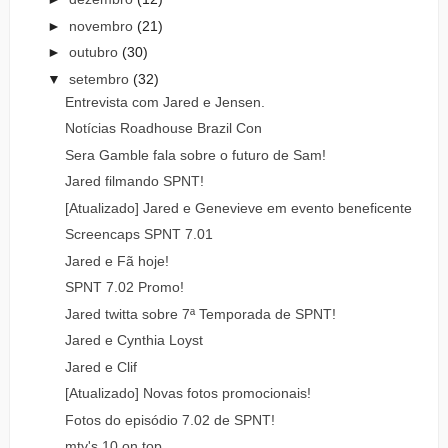
►
novembro
(21)
►
outubro
(30)
▼
setembro
(32)
Entrevista com Jared e Jensen.
Notícias Roadhouse Brazil Con
Sera Gamble fala sobre o futuro de Sam!
Jared filmando SPNT!
[Atualizado] Jared e Genevieve em evento beneficente
Screencaps SPNT 7.01
Jared e Fã hoje!
SPNT 7.02 Promo!
Jared twitta sobre 7ª Temporada de SPNT!
Jared e Cynthia Loyst
Jared e Clif
[Atualizado] Novas fotos promocionais!
Fotos do episódio 7.02 de SPNT!
mtv's 10 on top