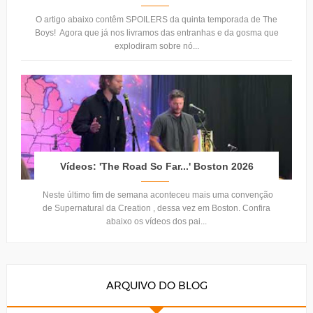
O artigo abaixo contêm SPOILERS da quinta temporada de The
Boys! Agora que já nos livramos das entranhas e da gosma que
explodiram sobre nó...
Vídeos: 'The Road So Far...' Boston 2026
Neste último fim de semana aconteceu mais uma convenção
de Supernatural da Creation , dessa vez em Boston. Confira
abaixo os vídeos dos pai...
ARQUIVO DO BLOG