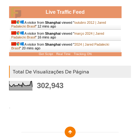
Live Traffic Feed
A visitor from
Shanghai
viewed "
outubro 2012 | Jared
Padalecki Brasil
"
12 mins ago
A visitor from
Shanghai
viewed "
março 2024 | Jared
Padalecki Brasil
"
16 mins ago
A visitor from
Shanghai
viewed "
2024 | Jared Padalecki
Brasil
"
20 mins ago
Get Script
Real Time
Tracking ON
Total De Visualizações De Página
302,943
.