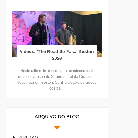
Vídeos: 'The Road So Far...' Boston
2026
Neste último fim de semana aconteceu mais
uma convenção de Supernatural da Creation ,
dessa vez em Boston. Confira abaixo os vídeos
dos pai...
ARQUIVO DO BLOG
►
2026
(23)