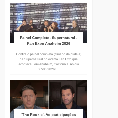
Painel Completo: Supernatural -
Fan Expo Anaheim 2026
Confira o painel completo (filmado da platéia)
de Supernatural no evento Fan Exto que
aconteceu em Anaheim, Califórinia, no dia
27/06/2026! ...
'The Rookie': As participações