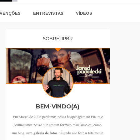
VENÇÕES
ENTREVISTAS
VÍDEOS
SOBRE JPBR
BEM-VINDO(A)
Em Março de 2026 perdemos nossa hospedagem no Flaunt e
continuamos nosso site em um formato mais simples, como
um blog,
sem galeria de fotos
, visando não fechar totalmente