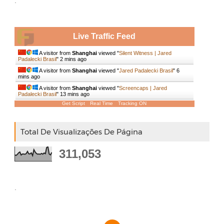
.
Live Traffic Feed
A visitor from
Shanghai
viewed "
Silent Witness | Jared
Padalecki Brasil
"
2 mins ago
A visitor from
Shanghai
viewed "
Jared Padalecki Brasil
"
6
mins ago
A visitor from
Shanghai
viewed "
Screencaps | Jared
Padalecki Brasil
"
13 mins ago
Get Script
Real Time
Tracking ON
Total De Visualizações De Página
311,053
.