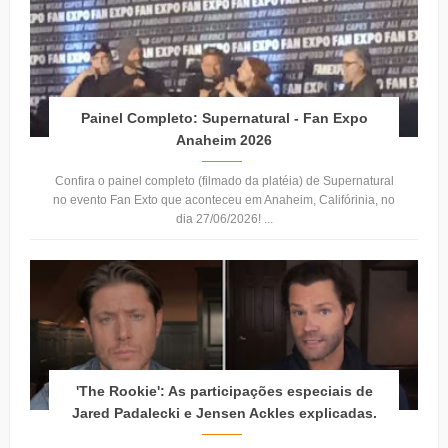
Painel Completo: Supernatural - Fan Expo
Anaheim 2026
Confira o painel completo (filmado da platéia) de Supernatural
no evento Fan Exto que aconteceu em Anaheim, Califórinia, no
dia 27/06/2026! ...
'The Rookie': As participações especiais de
Jared Padalecki e Jensen Ackles explicadas.