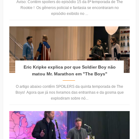
Aviso: Contém spoilers do episódio 15 da 8ª temporada de The
Rookie ! Os gêneros policial e fantasia se encontraram no
episódio exibido no ...
Eric Kripke explica por que Soldier Boy não
matou Mr. Marathon em "The Boys"
O artigo abaixo contêm SPOILERS da quinta temporada de The
Boys! Agora que já nos livramos das entranhas e da gosma que
explodiram sobre nó...