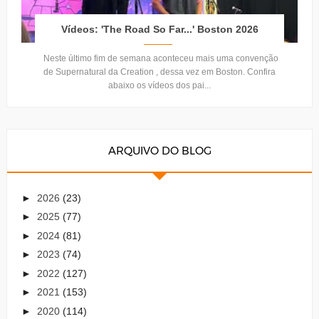
Vídeos: 'The Road So Far...' Boston 2026
Neste último fim de semana aconteceu mais uma convenção
de Supernatural da Creation , dessa vez em Boston. Confira
abaixo os vídeos dos pai...
ARQUIVO DO BLOG
►
2026
(23)
►
2025
(77)
►
2024
(81)
►
2023
(74)
►
2022
(127)
►
2021
(153)
►
2020
(114)