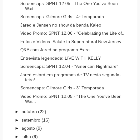
Screencaps: SPNT 12.05 - The One You've Been
Waiti...
Screencaps: Gilmore Girls - 4ª Temporada
Jared e Jensen no show da banda Kaleo
Video Promo: SPNT 12.06 - "Celebrating the Life of...
Fotos e Videos: Salute to Supernatural New Jersey
Q&A com Jared no programa Extra
Entrevista legendada: LIVE WITH KELLY
Screencaps: SPNT 12.04 - "American Nightmare"
Jared estará em programas de TV nesta segunda-
feira!
Screencaps: Gilmore Girls - 3ª Temporada
Video Promo: SPNT 12.05 - "The One You've Been
Wai...
►
outubro
(22)
►
setembro
(16)
►
agosto
(9)
►
julho
(9)