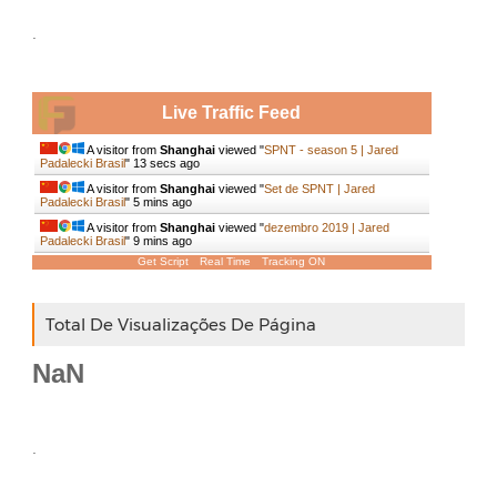
.
Live Traffic Feed
A visitor from
Shanghai
viewed "
SPNT - season 5 | Jared
Padalecki Brasil
"
14 secs ago
A visitor from
Shanghai
viewed "
Set de SPNT | Jared
Padalecki Brasil
"
5 mins ago
A visitor from
Shanghai
viewed "
dezembro 2019 | Jared
Padalecki Brasil
"
9 mins ago
Get Script
Real Time
Tracking ON
Total De Visualizações De Página
NaN
.