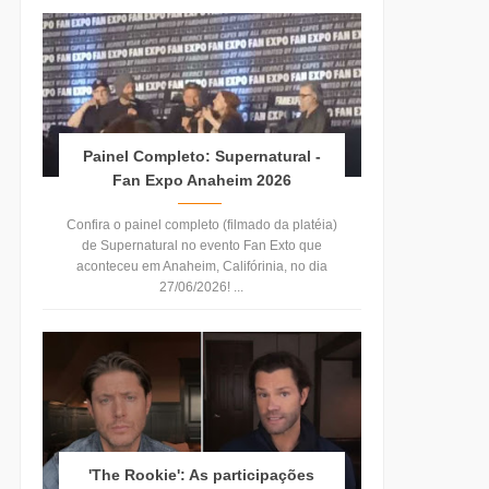
Painel Completo: Supernatural -
Fan Expo Anaheim 2026
Confira o painel completo (filmado da platéia)
de Supernatural no evento Fan Exto que
aconteceu em Anaheim, Califórinia, no dia
27/06/2026! ...
'The Rookie': As participações