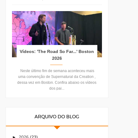
Vídeos: 'The Road So Far...' Boston
2026
Neste último fim de semana aconteceu mais
uma convenção de Supernatural da Creation ,
dessa vez em Boston. Confira abaixo os vídeos
dos pai...
ARQUIVO DO BLOG
►
2026
(23)