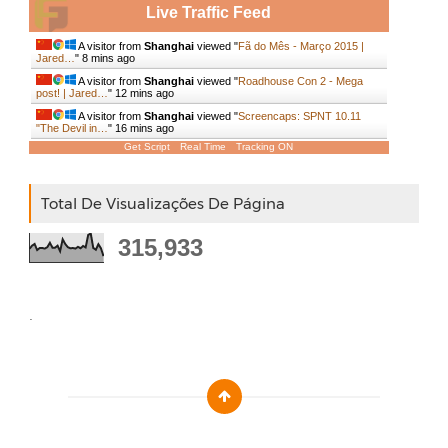
Live Traffic Feed
A visitor from
Shanghai
viewed "
Fã do Mês - Março 2015 |
Jared…
"
8 mins ago
A visitor from
Shanghai
viewed "
Roadhouse Con 2 - Mega
post! | Jared…
"
12 mins ago
A visitor from
Shanghai
viewed "
Screencaps: SPNT 10.11
"The Devil in…
"
16 mins ago
Get Script
Real Time
Tracking ON
Total De Visualizações De Página
315,933
.
Designed by :
Templatezy