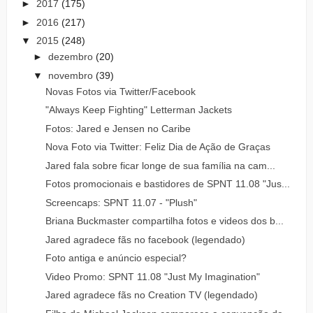
►
2017
(175)
►
2016
(217)
▼
2015
(248)
►
dezembro
(20)
▼
novembro
(39)
Novas Fotos via Twitter/Facebook
"Always Keep Fighting" Letterman Jackets
Fotos: Jared e Jensen no Caribe
Nova Foto via Twitter: Feliz Dia de Ação de Graças
Jared fala sobre ficar longe de sua família na cam...
Fotos promocionais e bastidores de SPNT 11.08 "Jus...
Screencaps: SPNT 11.07 - "Plush"
Briana Buckmaster compartilha fotos e videos dos b...
Jared agradece fãs no facebook (legendado)
Foto antiga e anúncio especial?
Video Promo: SPNT 11.08 "Just My Imagination"
Jared agradece fãs no Creation TV (legendado)