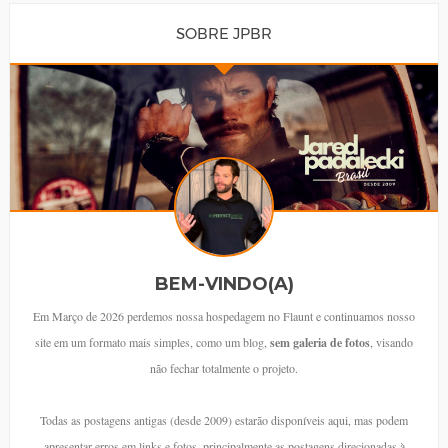
SOBRE JPBR
BEM-VINDO(A)
Em Março de 2026 perdemos nossa hospedagem no Flaunt e continuamos nosso
site em um formato mais simples, como um blog,
sem galeria de fotos
, visando
não fechar totalmente o projeto.
Todas as postagens antigas (desde 2009) estarão disponíveis aqui, mas podem
apresentar erros em links e fotos, principalmente as postagens direcionadas à