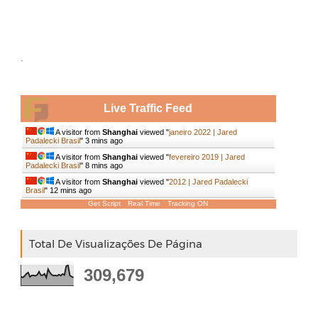
.
Live Traffic Feed
A visitor from
Shanghai
viewed "
janeiro 2022 | Jared
Padalecki Brasil
"
3 mins ago
A visitor from
Shanghai
viewed "
fevereiro 2019 | Jared
Padalecki Brasil
"
8 mins ago
A visitor from
Shanghai
viewed "
2012 | Jared Padalecki
Brasil
"
12 mins ago
Get Script
Real Time
Tracking ON
Total De Visualizações De Página
309,679