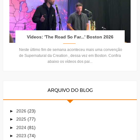
Vídeos: 'The Road So Far...' Boston 2026
Neste último fim de semana aconteceu mais uma convenção
de Supernatural da Creation , dessa vez em Boston. Confira
abaixo os vídeos dos pai...
ARQUIVO DO BLOG
►
2026
(23)
►
2025
(77)
►
2024
(81)
►
2023
(74)