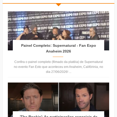
Painel Completo: Supernatural - Fan Expo
Anaheim 2026
Confira o painel completo (filmado da platéia) de Supernatural
no evento Fan Exto que aconteceu em Anaheim, Califórinia, no
dia 27/06/2026! ...
'The Rookie': As participações especiais de