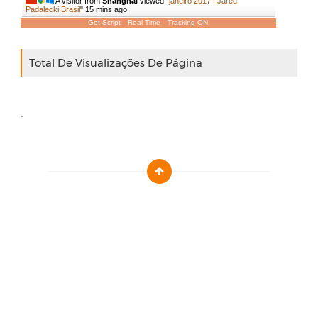
A visitor from
Shanghai
viewed "
janeiro 2017 | Jared
Padalecki Brasil
"
15 mins ago
Get Script
Real Time
Tracking ON
Total De Visualizações De Página
.
Designed by :
Templatezy