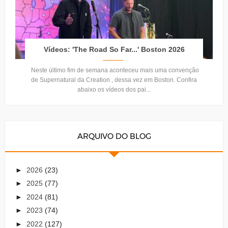
Vídeos: 'The Road So Far...' Boston 2026
Neste último fim de semana aconteceu mais uma convenção
de Supernatural da Creation , dessa vez em Boston. Confira
abaixo os vídeos dos pai...
ARQUIVO DO BLOG
►
2026
(23)
►
2025
(77)
►
2024
(81)
►
2023
(74)
►
2022
(127)