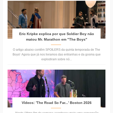
Eric Kripke explica por que Soldier Boy não
matou Mr. Marathon em "The Boys"
O artigo abaixo contêm SPOILERS da quinta temporada de The
Boys! Agora que já nos livramos das entranhas e da gosma que
explodiram sobre nó...
Vídeos: 'The Road So Far...' Boston 2026
Neste último fim de semana aconteceu mais uma convenção