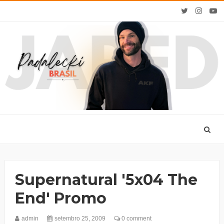
Supernatural '5x04 The
End' Promo
admin
setembro 25, 2009
0 comment