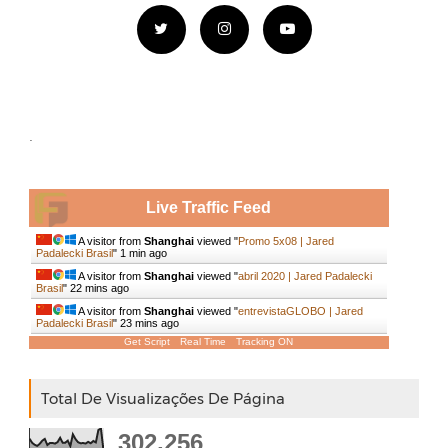
.
Live Traffic Feed
A visitor from
Shanghai
viewed "
Promo 5x08 | Jared
Padalecki Brasil
"
1 min ago
A visitor from
Shanghai
viewed "
abril 2020 | Jared Padalecki
Brasil
"
22 mins ago
A visitor from
Shanghai
viewed "
entrevistaGLOBO | Jared
Padalecki Brasil
"
23 mins ago
Get Script
Real Time
Tracking ON
Total De Visualizações De Página
302,256