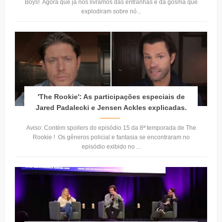
Boys! Agora que já nos livramos das entranhas e da gosma que
explodiram sobre nó...
'The Rookie': As participações especiais de
Jared Padalecki e Jensen Ackles explicadas.
Aviso: Contém spoilers do episódio 15 da 8ª temporada de The
Rookie ! Os gêneros policial e fantasia se encontraram no
episódio exibido no ...