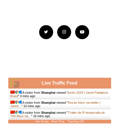
.
Live Traffic Feed
A visitor from
Shanghai
viewed "
junho 2025 | Jared Padalecki
Brasil
"
4 mins ago
A visitor from
Shanghai
viewed "
Novas fotos via twitter |
Jared…
"
10 mins ago
A visitor from
Shanghai
viewed "
Trailer da 5ª temporada de
The Boys na…
"
16 mins ago
Get Script
Real Time
Tracking ON