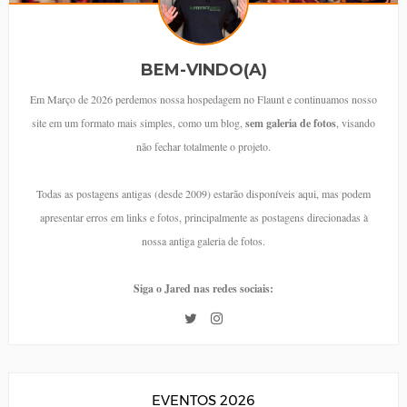
BEM-VINDO(A)
Em Março de 2026 perdemos nossa hospedagem no Flaunt e continuamos nosso
site em um formato mais simples, como um blog,
sem galeria de fotos
, visando
não fechar totalmente o projeto.
Todas as postagens antigas (desde 2009) estarão disponíveis aqui, mas podem
apresentar erros em links e fotos, principalmente as postagens direcionadas à
nossa antiga galeria de fotos.
Siga o Jared nas redes sociais:
EVENTOS 2026