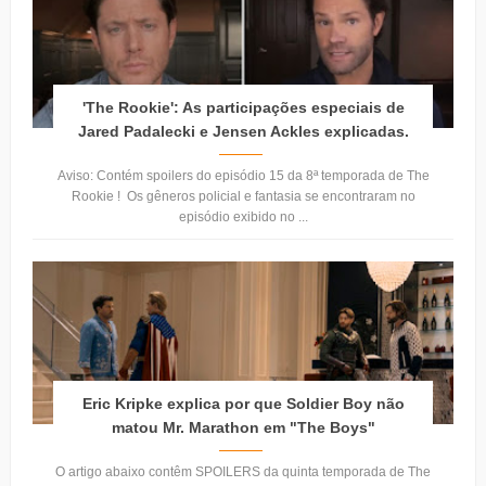
'The Rookie': As participações especiais de
Jared Padalecki e Jensen Ackles explicadas.
Aviso: Contém spoilers do episódio 15 da 8ª temporada de The
Rookie ! Os gêneros policial e fantasia se encontraram no
episódio exibido no ...
Eric Kripke explica por que Soldier Boy não
matou Mr. Marathon em "The Boys"
O artigo abaixo contêm SPOILERS da quinta temporada de The