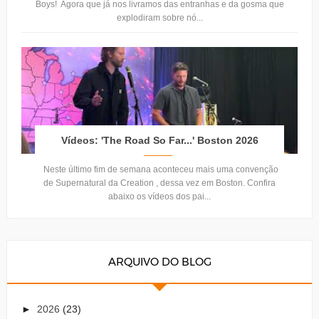
Boys! Agora que já nos livramos das entranhas e da gosma que
explodiram sobre nó...
Vídeos: 'The Road So Far...' Boston 2026
Neste último fim de semana aconteceu mais uma convenção
de Supernatural da Creation , dessa vez em Boston. Confira
abaixo os vídeos dos pai...
ARQUIVO DO BLOG
►
2026
(23)