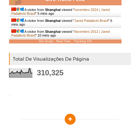
A visitor from
Shanghai
viewed "
novembro 2024 | Jared
Padalecki Brasil
"
5 mins ago
A visitor from
Shanghai
viewed "
Jared Padalecki Brasil
"
6
mins ago
A visitor from
Shanghai
viewed "
dezembro 2012 | Jared
Padalecki Brasil
"
10 mins ago
Get Script
Real Time
Tracking ON
Total De Visualizações De Página
310,325
.
Designed by :
Templatezy