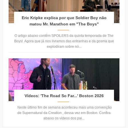
Eric Kripke explica por que Soldier Boy não
matou Mr. Marathon em "The Boys"
O artigo abaixo contêm SPOILERS da quinta temporada de The
Boys! Agora que já nos livramos das entranhas e da gosma que
explodiram sobre nó...
Vídeos: 'The Road So Far...' Boston 2026
Neste último fim de semana aconteceu mais uma convenção
de Supernatural da Creation , dessa vez em Boston. Confira
abaixo os vídeos dos pai...