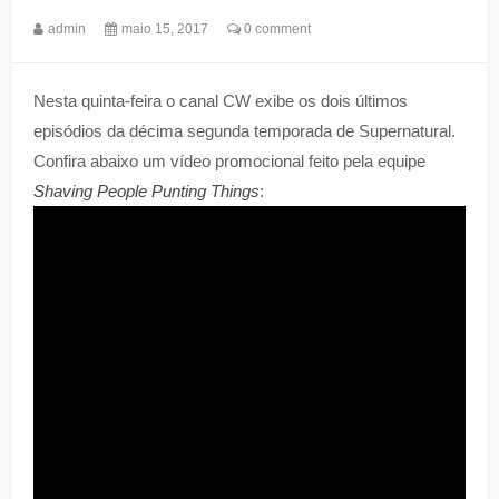
admin
maio 15, 2017
0 comment
Nesta quinta-feira o canal CW exibe os dois últimos
episódios da décima segunda temporada de Supernatural.
Confira abaixo um vídeo promocional feito pela equipe
Shaving People Punting Things
: