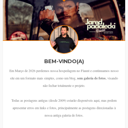
BEM-VINDO(A)
Em Março de 2026 perdemos nossa hospedagem no Flaunt e continuamos nosso
site em um formato mais simples, como um blog,
sem galeria de fotos
, visando
não fechar totalmente o projeto.
Todas as postagens antigas (desde 2009) estarão disponíveis aqui, mas podem
apresentar erros em links e fotos, principalmente as postagens direcionadas à
nossa antiga galeria de fotos.