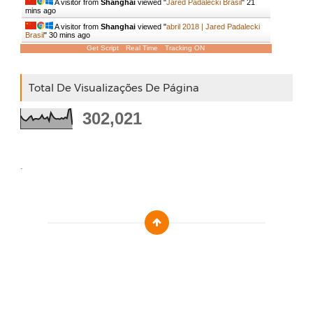
A visitor from
Shanghai
viewed "
Jared Padalecki Brasil
"
21
mins ago
A visitor from
Shanghai
viewed "
abril 2018 | Jared Padalecki
Brasil
"
30 mins ago
Get Script
Real Time
Tracking ON
Total De Visualizações De Página
302,021
.
Designed by :
Templatezy