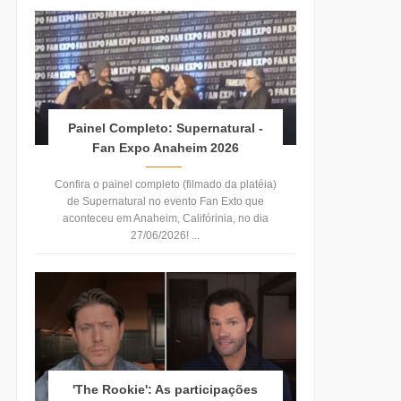
Painel Completo: Supernatural -
Fan Expo Anaheim 2026
Confira o painel completo (filmado da platéia)
de Supernatural no evento Fan Exto que
aconteceu em Anaheim, Califórinia, no dia
27/06/2026! ...
'The Rookie': As participações