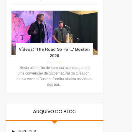
Vídeos: 'The Road So Far...' Boston
2026
Neste último fim de semana aconteceu mais
uma convenção de Supernatural da Creation ,
dessa vez em Boston. Confira abaixo os vídeos
dos pai...
ARQUIVO DO BLOG
►
2026
(23)