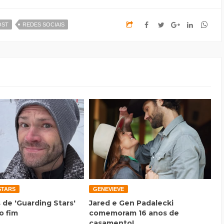
OST
REDES SOCIAIS
STARS
GENEVIEVE
 de 'Guarding Stars'
Jared e Gen Padalecki
o fim
comemoram 16 anos de
casamento!