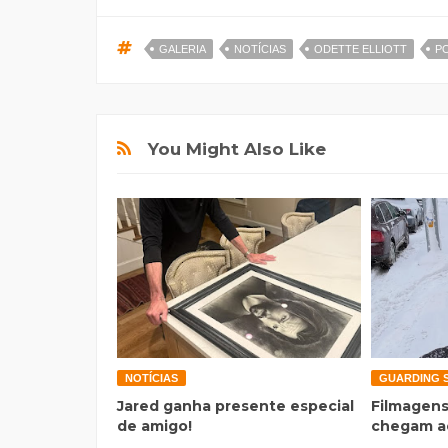
GALERIA
NOTÍCIAS
ODETTE ELLIOTT
P
You Might Also Like
NOTÍCIAS
GUARDING 
Jared ganha presente especial
Filmagens
de amigo!
chegam a