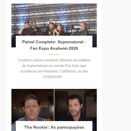
Painel Completo: Supernatural -
Fan Expo Anaheim 2026
Confira o painel completo (filmado da platéia)
de Supernatural no evento Fan Exto que
aconteceu em Anaheim, Califórinia, no dia
27/06/2026! ...
'The Rookie': As participações