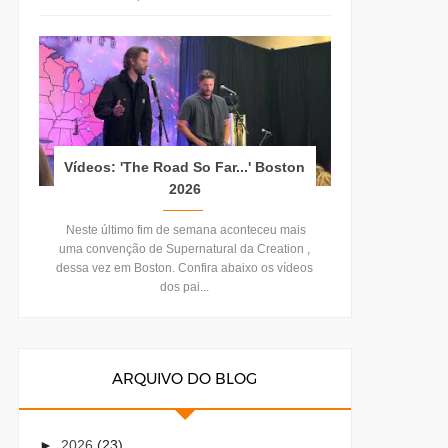
Vídeos: 'The Road So Far...' Boston
2026
Neste último fim de semana aconteceu mais
uma convenção de Supernatural da Creation ,
dessa vez em Boston. Confira abaixo os vídeos
dos pai...
ARQUIVO DO BLOG
►
2026
(23)