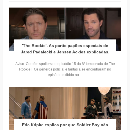
'The Rookie': As participações especiais de
Jared Padalecki e Jensen Ackles explicadas.
Aviso: Contém spoilers do episódio 15 da 8ª temporada de The
Rookie ! Os gêneros policial e fantasia se encontraram no
episódio exibido no ...
Eric Kripke explica por que Soldier Boy não