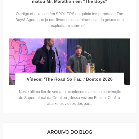
matou Mr. Marathon em "The Boys"
O artigo abaixo contêm SPOILERS da quinta temporada de The
Boys! Agora que já nos livramos das entranhas e da gosma que
explodiram sobre nó...
Vídeos: 'The Road So Far...' Boston 2026
Neste último fim de semana aconteceu mais uma convenção
de Supernatural da Creation , dessa vez em Boston. Confira
abaixo os vídeos dos pai...
ARQUIVO DO BLOG