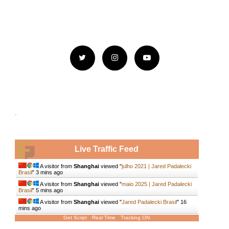
.
Live Traffic Feed
A visitor from
Shanghai
viewed "
julho 2021 | Jared Padalecki
Brasil
"
3 mins ago
A visitor from
Shanghai
viewed "
maio 2025 | Jared Padalecki
Brasil
"
5 mins ago
A visitor from
Shanghai
viewed "
Jared Padalecki Brasil
"
16
mins ago
Get Script
Real Time
Tracking ON