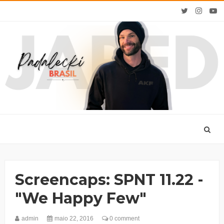
Screencaps: SPNT 11.22 -
"We Happy Few"
admin
maio 22, 2016
0 comment