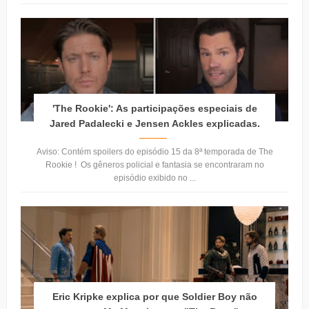
'The Rookie': As participações especiais de
Jared Padalecki e Jensen Ackles explicadas.
Aviso: Contém spoilers do episódio 15 da 8ª temporada de The
Rookie ! Os gêneros policial e fantasia se encontraram no
episódio exibido no ...
Eric Kripke explica por que Soldier Boy não