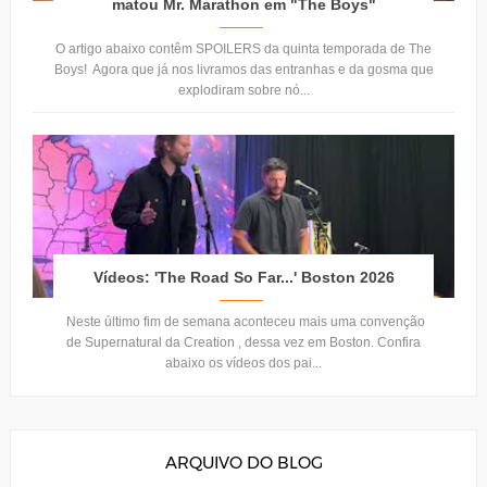
matou Mr. Marathon em "The Boys"
O artigo abaixo contêm SPOILERS da quinta temporada de The
Boys! Agora que já nos livramos das entranhas e da gosma que
explodiram sobre nó...
Vídeos: 'The Road So Far...' Boston 2026
Neste último fim de semana aconteceu mais uma convenção
de Supernatural da Creation , dessa vez em Boston. Confira
abaixo os vídeos dos pai...
ARQUIVO DO BLOG