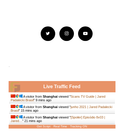
.
Live Traffic Feed
A visitor from
Shanghai
viewed "
Scans TV Guide | Jared
Padalecki Brasil
"
9 mins ago
A visitor from
Shanghai
viewed "
junho 2021 | Jared Padalecki
Brasil
"
15 mins ago
A visitor from
Shanghai
viewed "
[Spoiler] Episódio 8x03 |
Jared…
"
21 mins ago
Get Script
Real Time
Tracking ON