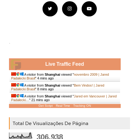
.
Live Traffic Feed
A visitor from
Shanghai
viewed "
novembro 2009 | Jared
Padalecki Brasil
"
4 mins ago
A visitor from
Shanghai
viewed "
Bem Vindos! | Jared
Padalecki Brasil
"
8 mins ago
A visitor from
Shanghai
viewed "
Jared em Vancouver | Jared
Padalecki…
"
21 mins ago
Get Script
Real Time
Tracking ON
Total De Visualizações De Página
306,938