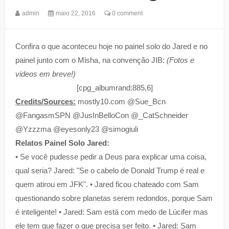
admin
maio 22, 2016
0 comment
Confira o que aconteceu hoje no painel solo do Jared e no
painel junto com o Misha, na convenção JIB:
(Fotos e
videos em breve!)
[cpg_albumrand:885,6]
Credits/Sources:
mostly10.com @Sue_Bcn
@FangasmSPN @JusInBelloCon @_CatSchneider
@Yzzzma @eyesonly23 @simogiuli
Relatos Painel Solo Jared:
• Se você pudesse pedir a Deus para explicar uma coisa,
qual seria? Jared: "Se o cabelo de Donald Trump é real e
quem atirou em JFK". • Jared ficou chateado com Sam
questionando sobre planetas serem redondos, porque Sam
é inteligente! • Jared: Sam está com medo de Lúcifer mas
ele tem que fazer o que precisa ser feito. • Jared: Sam