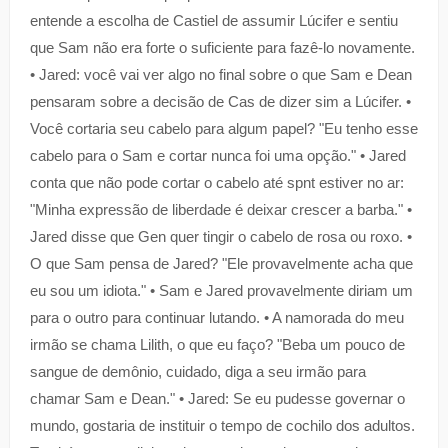
entende a escolha de Castiel de assumir Lúcifer e sentiu
que Sam não era forte o suficiente para fazê-lo novamente.
• Jared: você vai ver algo no final sobre o que Sam e Dean
pensaram sobre a decisão de Cas de dizer sim a Lúcifer. •
Você cortaria seu cabelo para algum papel? "Eu tenho esse
cabelo para o Sam e cortar nunca foi uma opção." • Jared
conta que não pode cortar o cabelo até spnt estiver no ar:
"Minha expressão de liberdade é deixar crescer a barba." •
Jared disse que Gen quer tingir o cabelo de rosa ou roxo. •
O que Sam pensa de Jared? "Ele provavelmente acha que
eu sou um idiota." • Sam e Jared provavelmente diriam um
para o outro para continuar lutando. • A namorada do meu
irmão se chama Lilith, o que eu faço? "Beba um pouco de
sangue de demônio, cuidado, diga a seu irmão para
chamar Sam e Dean." • Jared: Se eu pudesse governar o
mundo, gostaria de instituir o tempo de cochilo dos adultos.