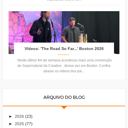
Vídeos: 'The Road So Far...' Boston 2026
Neste último fim de semana aconteceu mais uma convenção
de Supernatural da Creation , dessa vez em Boston. Confira
abaixo os vídeos dos pai...
ARQUIVO DO BLOG
►
2026
(23)
►
2025
(77)