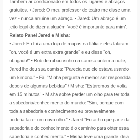
Também ar condicionado em todos os lugares e abraços
gratuitos. • Jared: O meu professor de teatro me disse uma
vez - nunca arruíne um abraço. • Jared: Um abraço é um
jeito legal de dizer a alguém 'você é importante para mim'.
Relato Panel Jared e Misha:
• Jared: Eu fui a uma loja de roupas na Itália e eles falaram
"oh, você é um extra extra grande" e eu disse "oh,
obrigado!" • Rob derrubou vinho na camisa ontem a noite,
Jared lhe deu sua camisa: "Parecia que ele estava usando
um kimono." • Fã: "Minha pergunta é melhor ser respondida
depois de algumas bebidas" / Misha: "Estaremos de volta
em 15 minutos" • Misha sobre perder um olho para ter toda
a sabedoria/conhecimento do mundo: "Sim, porque com
toda a sabedoria e conhecimento eu provavelmente
poderia fazer um novo olho." • Jared "Eu acho que parte da
sabedoria e do conhecimento é o caminho para obter essa
sabedoria e conhecimento." • Misha teve uma grande ideia