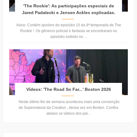
'The Rookie': As participações especiais de
Jared Padalecki e Jensen Ackles explicadas.
Aviso: Contém spoilers do episódio 15 da 8ª temporada de The
Rookie ! Os gêneros policial e fantasia se encontraram no
episódio exibido no ...
Vídeos: 'The Road So Far...' Boston 2026
Neste último fim de semana aconteceu mais uma convenção
de Supernatural da Creation , dessa vez em Boston. Confira
abaixo os vídeos dos pai...