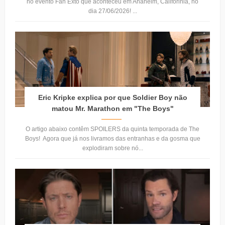
no evento Fan Exto que aconteceu em Anaheim, Califórinia, no
dia 27/06/2026! ...
Eric Kripke explica por que Soldier Boy não
matou Mr. Marathon em "The Boys"
O artigo abaixo contêm SPOILERS da quinta temporada de The
Boys! Agora que já nos livramos das entranhas e da gosma que
explodiram sobre nó...