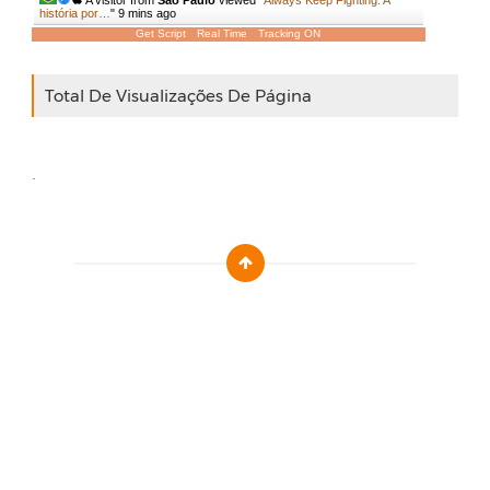
A visitor from
Sao Paulo
viewed "
Always Keep Fighting: A
história por…
"
9 mins ago
Get Script
Real Time
Tracking ON
Total De Visualizações De Página
.
Designed by :
Templatezy