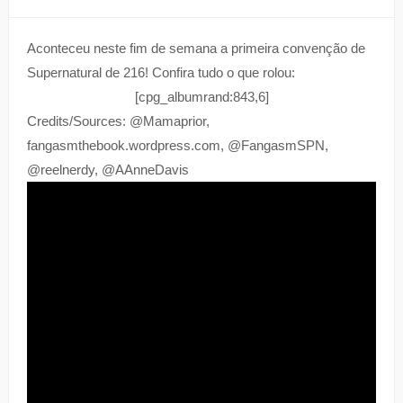
Aconteceu neste fim de semana a primeira convenção de
Supernatural de 216! Confira tudo o que rolou:
[cpg_albumrand:843,6]
Credits/Sources: @Mamaprior,
fangasmthebook.wordpress.com, @FangasmSPN,
@reelnerdy, @AAnneDavis