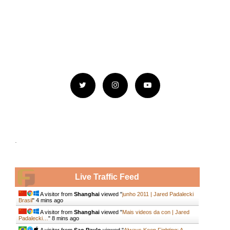
.
Live Traffic Feed
A visitor from
Shanghai
viewed "
junho 2011 | Jared Padalecki
Brasil
"
4 mins ago
A visitor from
Shanghai
viewed "
Mais videos da con | Jared
Padalecki…
"
8 mins ago