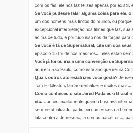
com os fãs, ele nos faz felizes apenas por existir, 
Se você pudesse falar alguma coisa para ele, o
um dos homens mais lindos do mundo, ou porque v
excepcional interpretação nos filmes que faz, sua
acima de tudo, e por tudo isso nos dá forças para
Se você é fã de Supernatural, cite um dos seus 
episódio 15 (rir de nós mesmos..., eles estão se
Você já foi ou iria a uma convenção de Superna
aqui em São Paulo, como este ano que irei na Comi
Quais outros atores/atrizes você gosta?
Jensen 
Tom Hiddleston; Ian Somerhalder e muitos mais...
Como conheceu o site Jared Padalecki Brasil e 
etc.
Conheci exatamente quando buscava informaçõe
sempre atualizado, participei com vocês na hom
luta contra a depressão, já somos parceiros..., par