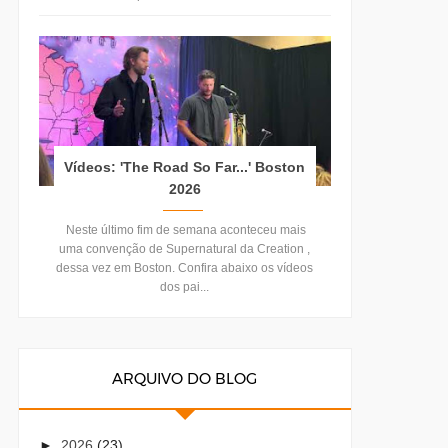
Vídeos: 'The Road So Far...' Boston
2026
Neste último fim de semana aconteceu mais
uma convenção de Supernatural da Creation ,
dessa vez em Boston. Confira abaixo os vídeos
dos pai...
ARQUIVO DO BLOG
►
2026
(23)