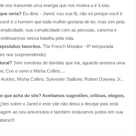
ele nos transmite uma energia que nos motiva a ir à luta.
 que seria?
Eu diria: - Jared, sou sua fã, não só porque você é
ocê é o homem que toda mulher gostaria de ter, mas sim pela
 simplicidade, sua cumplicidade com as pessoas, carisma e
 continuarmos nessa batalha pela vida.
episódios favoritos.
The French Mistake - 6ª temporada
mpre nos surpreendendo)
tural?
Sem sombras de dúvidas que iria, aguardo ansiosa uma
c Con e verei o Misha Collins....
Ackles; Misha Collins; Sylvester Stallone; Robert Downey Jr.,
o que acha do site? Aceitamos sugestões, críticas, elogios,
s sobre o Jared e este site não deixa a desejar pois está
enagem ao seu aniversário e também estávamos juntos em sua
abéns!!!