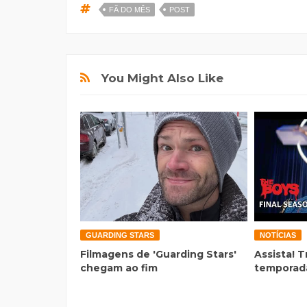
FÃ DO MÊS
POST
You Might Also Like
GUARDING STARS
NOTÍCIAS
Filmagens de 'Guarding Stars'
Assista! T
chegam ao fim
temporada