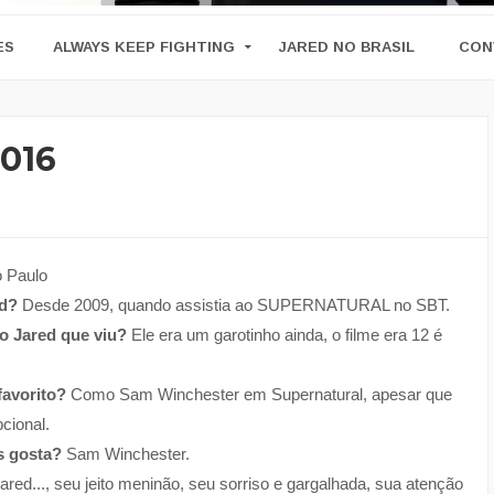
ES
ALWAYS KEEP FIGHTING
JARED NO BRASIL
CON
2016
 Paulo
ed?
Desde 2009, quando assistia ao SUPERNATURAL no SBT.
do Jared que viu?
Ele era um garotinho ainda, o filme era 12 é
favorito?
Como Sam Winchester em Supernatural, apesar que
cional.
s gosta?
Sam Winchester.
red..., seu jeito meninão, seu sorriso e gargalhada, sua atenção