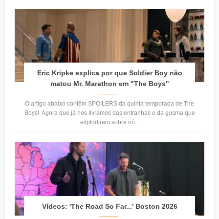
Eric Kripke explica por que Soldier Boy não
matou Mr. Marathon em "The Boys"
O artigo abaixo contêm SPOILERS da quinta temporada de The
Boys! Agora que já nos livramos das entranhas e da gosma que
explodiram sobre nó...
Vídeos: 'The Road So Far...' Boston 2026