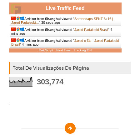
Live Traffic Feed
A visitor from
Shanghai
viewed "
Screencaps SPNT 6x16 |
Jared Padalecki…
"
31 secs ago
A visitor from
Shanghai
viewed "
Jared Padalecki Brasil
"
4
mins ago
A visitor from
Shanghai
viewed "
Jared e fãs | Jared Padalecki
Brasil
"
4 mins ago
Get Script
Real Time
Tracking ON
Total De Visualizações De Página
303,774
.