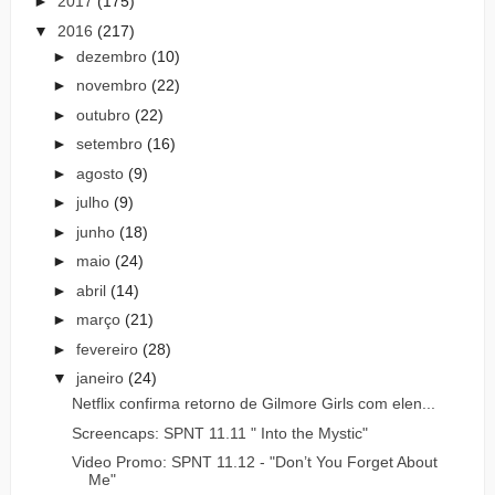
►
2017
(175)
▼
2016
(217)
►
dezembro
(10)
►
novembro
(22)
►
outubro
(22)
►
setembro
(16)
►
agosto
(9)
►
julho
(9)
►
junho
(18)
►
maio
(24)
►
abril
(14)
►
março
(21)
►
fevereiro
(28)
▼
janeiro
(24)
Netflix confirma retorno de Gilmore Girls com elen...
Screencaps: SPNT 11.11 " Into the Mystic"
Video Promo: SPNT 11.12 - "Don’t You Forget About
Me"