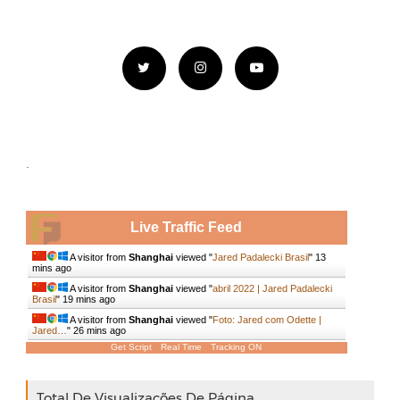
.
Live Traffic Feed
A visitor from
Shanghai
viewed "
Jared Padalecki Brasil
"
13
mins ago
A visitor from
Shanghai
viewed "
abril 2022 | Jared Padalecki
Brasil
"
19 mins ago
A visitor from
Shanghai
viewed "
Foto: Jared com Odette |
Jared…
"
26 mins ago
Get Script
Real Time
Tracking ON
Total De Visualizações De Página