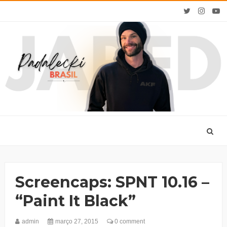
Screencaps: SPNT 10.16 –
“Paint It Black”
admin
março 27, 2015
0 comment