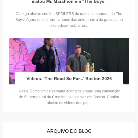
matou Mr. Marathon em "The Boys"
O artigo abaixo contêm SPOILERS da quinta temporada de The
Boys! Agora que já nos livramos das entranhas e da gosma que
explodiram sobre nó...
Vídeos: 'The Road So Far...' Boston 2026
Neste último fim de semana aconteceu mais uma convenção
de Supernatural da Creation , dessa vez em Boston. Confira
abaixo os vídeos dos pai...
ARQUIVO DO BLOG