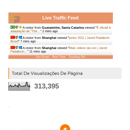
Live Traffic Feed
A visitor from
Guaramirim, Santa Catarina
viewed "
É oficial! A
adaptação de "The…
"
2 mins ago
A visitor from
Shanghai
viewed "
junho 2011 | Jared Padalecki
Brasil
"
7 mins ago
A visitor from
Shanghai
viewed "
Mais videos da con | Jared
Padalecki…
"
11 mins ago
Get Script
Real Time
Tracking ON
Total De Visualizações De Página
313,395
.