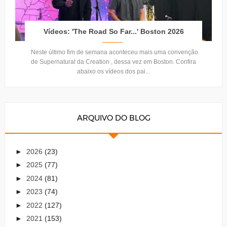
Vídeos: 'The Road So Far...' Boston 2026
Neste último fim de semana aconteceu mais uma convenção
de Supernatural da Creation , dessa vez em Boston. Confira
abaixo os vídeos dos pai...
ARQUIVO DO BLOG
►
2026
(23)
►
2025
(77)
►
2024
(81)
►
2023
(74)
►
2022
(127)
►
2021
(153)