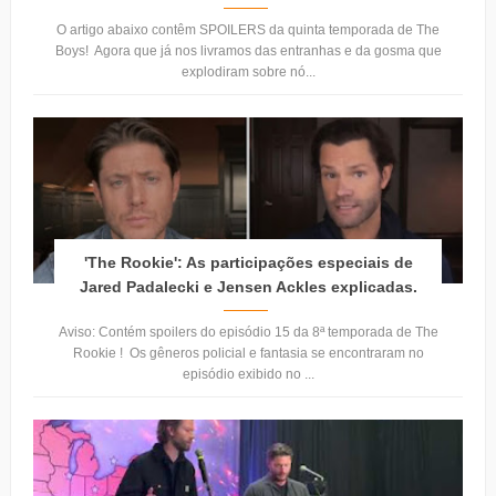
O artigo abaixo contêm SPOILERS da quinta temporada de The
Boys! Agora que já nos livramos das entranhas e da gosma que
explodiram sobre nó...
'The Rookie': As participações especiais de
Jared Padalecki e Jensen Ackles explicadas.
Aviso: Contém spoilers do episódio 15 da 8ª temporada de The
Rookie ! Os gêneros policial e fantasia se encontraram no
episódio exibido no ...