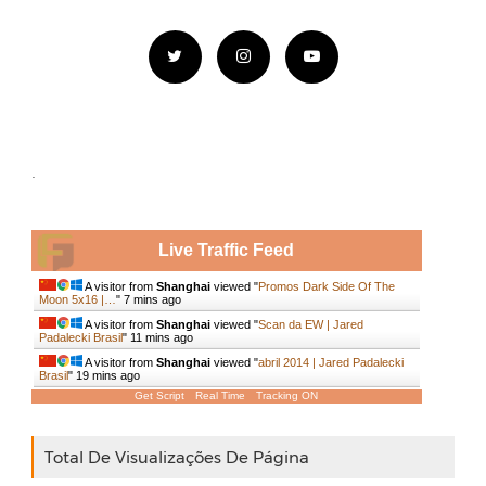
.
Live Traffic Feed
A visitor from
Shanghai
viewed "
Promos Dark Side Of The
Moon 5x16 |…
"
7 mins ago
A visitor from
Shanghai
viewed "
Scan da EW | Jared
Padalecki Brasil
"
11 mins ago
A visitor from
Shanghai
viewed "
abril 2014 | Jared Padalecki
Brasil
"
19 mins ago
Get Script
Real Time
Tracking ON
Total De Visualizações De Página