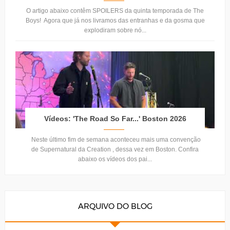
O artigo abaixo contêm SPOILERS da quinta temporada de The
Boys! Agora que já nos livramos das entranhas e da gosma que
explodiram sobre nó...
Vídeos: 'The Road So Far...' Boston 2026
Neste último fim de semana aconteceu mais uma convenção
de Supernatural da Creation , dessa vez em Boston. Confira
abaixo os vídeos dos pai...
ARQUIVO DO BLOG