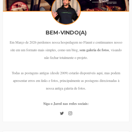
BEM-VINDO(A)
Em Março de 2026 perdemos nossa hospedagem no Flaunt e continuamos nosso
site em um formato mais simples, como um blog,
sem galeria de fotos
, visando
não fechar totalmente o projeto.
Todas as postagens antigas (desde 2009) estarão disponíveis aqui, mas podem
apresentar erros em links e fotos, principalmente as postagens direcionadas à
nossa antiga galeria de fotos.
Siga o Jared nas redes sociais: