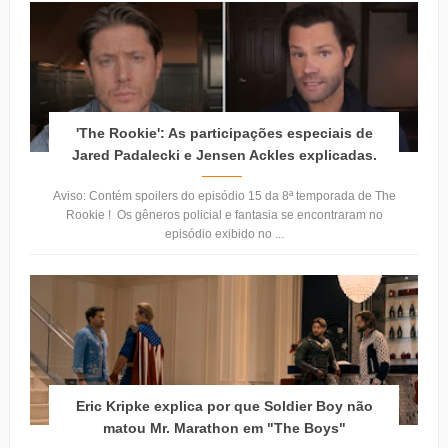
'The Rookie': As participações especiais de
Jared Padalecki e Jensen Ackles explicadas.
Aviso: Contém spoilers do episódio 15 da 8ª temporada de The
Rookie ! Os gêneros policial e fantasia se encontraram no
episódio exibido no ...
Eric Kripke explica por que Soldier Boy não
matou Mr. Marathon em "The Boys"