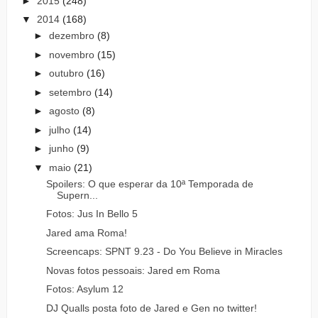
►
2015
(248)
▼
2014
(168)
►
dezembro
(8)
►
novembro
(15)
►
outubro
(16)
►
setembro
(14)
►
agosto
(8)
►
julho
(14)
►
junho
(9)
▼
maio
(21)
Spoilers: O que esperar da 10ª Temporada de
Supern...
Fotos: Jus In Bello 5
Jared ama Roma!
Screencaps: SPNT 9.23 - Do You Believe in Miracles
Novas fotos pessoais: Jared em Roma
Fotos: Asylum 12
DJ Qualls posta foto de Jared e Gen no twitter!