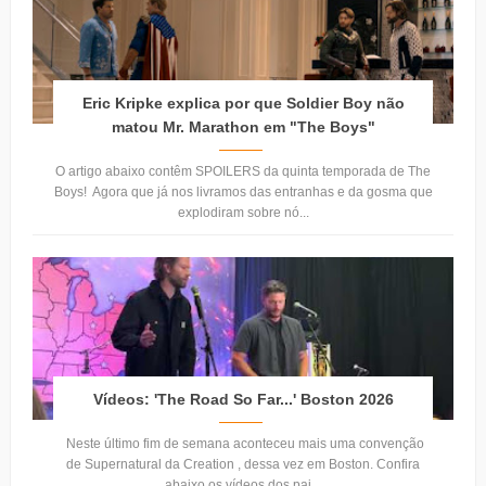
Eric Kripke explica por que Soldier Boy não
matou Mr. Marathon em "The Boys"
O artigo abaixo contêm SPOILERS da quinta temporada de The
Boys! Agora que já nos livramos das entranhas e da gosma que
explodiram sobre nó...
Vídeos: 'The Road So Far...' Boston 2026
Neste último fim de semana aconteceu mais uma convenção
de Supernatural da Creation , dessa vez em Boston. Confira
abaixo os vídeos dos pai...