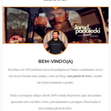
BEM-VINDO(A)
Em Março de 2026 perdemos nossa hospedagem no Flaunt e continuamos nosso
site em um formato mais simples, como um blog,
sem galeria de fotos
, visando
não fechar totalmente o projeto.
Todas as postagens antigas (desde 2009) estarão disponíveis aqui, mas podem
apresentar erros em links e fotos, principalmente as postagens direcionadas à
nossa antiga galeria de fotos.