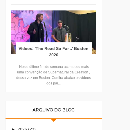
Vídeos: 'The Road So Far...' Boston
2026
Neste último fim de semana aconteceu mais
uma convenção de Supernatural da Creation ,
dessa vez em Boston. Confira abaixo os vídeos
dos pai...
ARQUIVO DO BLOG
►
2026
(23)