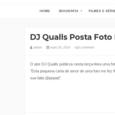
HOME
BIOGRAFIA
FILMES E SÉRI
DJ Qualls Posta Foto
admin
maio 20, 2014
0 comment
O ator DJ Qualls publicou nesta terça-feira uma 
"Esta pequena carta de amor de uma foto me fez fi
sua falta @jarpad".