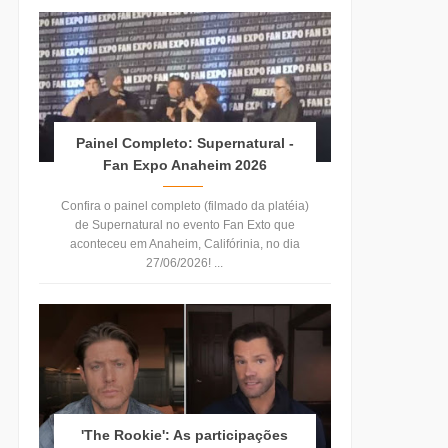
Painel Completo: Supernatural -
Fan Expo Anaheim 2026
Confira o painel completo (filmado da platéia)
de Supernatural no evento Fan Exto que
aconteceu em Anaheim, Califórinia, no dia
27/06/2026! ...
'The Rookie': As participações