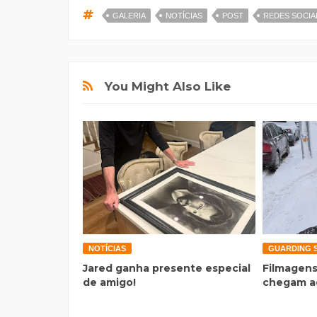
GALERIA
NOTÍCIAS
POST
REDES SOCIA
You Might Also Like
NOTÍCIAS
GUARDING 
Jared ganha presente especial
Filmagens
de amigo!
chegam a