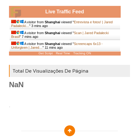
Live Traffic Feed
A visitor from
Shanghai
viewed "
Entrevista e fotos! | Jared
Padalecki…
"
3 mins ago
A visitor from
Shanghai
viewed "
Scan | Jared Padalecki
Brasil
"
7 mins ago
A visitor from
Shanghai
viewed "
Screencaps 6x13 -
Unforgiven | Jared…
"
11 mins ago
Get Script
Real Time
Tracking ON
Total De Visualizações De Página
NaN
.