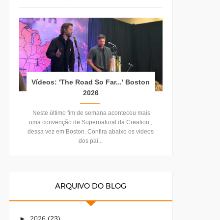
Vídeos: 'The Road So Far...' Boston
2026
Neste último fim de semana aconteceu mais
uma convenção de Supernatural da Creation ,
dessa vez em Boston. Confira abaixo os vídeos
dos pai...
ARQUIVO DO BLOG
►
2026
(23)