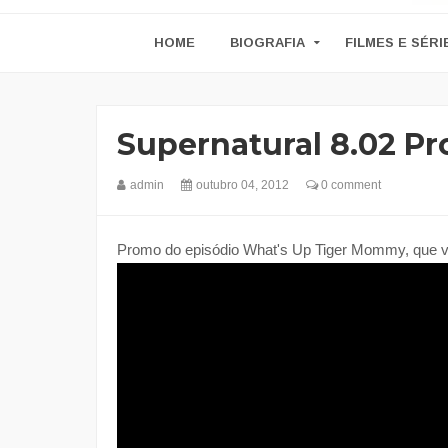
HOME
BIOGRAFIA
FILMES E SÉRI
Supernatural 8.02 P
admin
outubro 04, 2012
0 comment
Promo do episódio What's Up Tiger Mommy, que vai