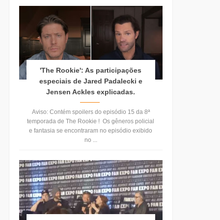
'The Rookie': As participações
especiais de Jared Padalecki e
Jensen Ackles explicadas.
Aviso: Contém spoilers do episódio 15 da 8ª
temporada de The Rookie ! Os gêneros policial
e fantasia se encontraram no episódio exibido
no ...