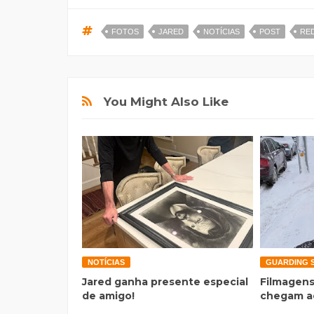
FOTOS
JARED
NOTÍCIAS
POST
RED
You Might Also Like
NOTÍCIAS
GUARDING 
Jared ganha presente especial
Filmagens
de amigo!
chegam a