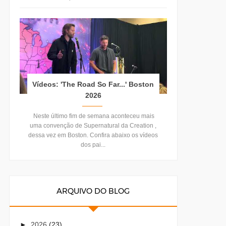
Vídeos: 'The Road So Far...' Boston
2026
Neste último fim de semana aconteceu mais
uma convenção de Supernatural da Creation ,
dessa vez em Boston. Confira abaixo os vídeos
dos pai...
ARQUIVO DO BLOG
►
2026
(23)