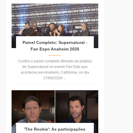
Painel Completo: Supernatural -
Fan Expo Anaheim 2026
Confira o painel completo (filmado da platéia)
de Supernatural no evento Fan Exto que
aconteceu em Anaheim, Califórinia, no dia
27/06/2026! ...
'The Rookie': As participações