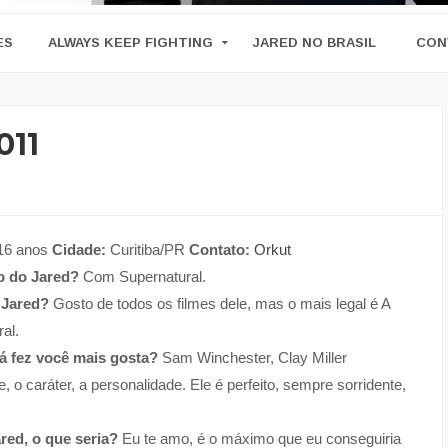
ES
ALWAYS KEEP FIGHTING
JARED NO BRASIL
CON
011
16 anos
Cidade:
Curitiba/PR
Contato:
Orkut
o do Jared?
Com Supernatural.
o Jared?
Gosto de todos os filmes dele, mas o mais legal é A
al.
á fez você mais gosta?
Sam Winchester, Clay Miller
 o caráter, a personalidade. Ele é perfeito, sempre sorridente,
red, o que seria?
Eu te amo, é o máximo que eu conseguiria