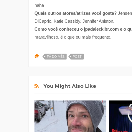
haha
Quais outros atores/atrizes você gosta?
Jensen 
DiCaprio, Katie Cassidy, Jennifer Aniston.
Como você conheceu o jpadaleckibr.com e o qu
maravilhoso, é o que eu mais frequento.
FÃ DO MÊS
POST
You Might Also Like