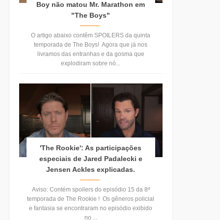
Boy não matou Mr. Marathon em
"The Boys"
O artigo abaixo contêm SPOILERS da quinta
temporada de The Boys! Agora que já nos
livramos das entranhas e da gosma que
explodiram sobre nó...
'The Rookie': As participações
especiais de Jared Padalecki e
Jensen Ackles explicadas.
Aviso: Contém spoilers do episódio 15 da 8ª
temporada de The Rookie ! Os gêneros policial
e fantasia se encontraram no episódio exibido
no ...