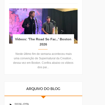
Vídeos: 'The Road So Far...' Boston
2026
Neste último fim de semana aconteceu mais
uma convenção de Supernatural da Creation ,
dessa vez em Boston. Confira abaixo os vídeos
dos pai...
ARQUIVO DO BLOG
►
2026
(23)