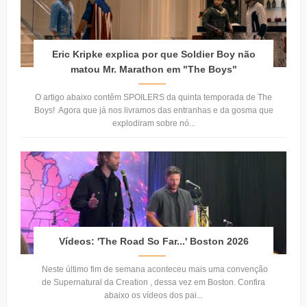
Eric Kripke explica por que Soldier Boy não
matou Mr. Marathon em "The Boys"
O artigo abaixo contêm SPOILERS da quinta temporada de The
Boys! Agora que já nos livramos das entranhas e da gosma que
explodiram sobre nó...
Vídeos: 'The Road So Far...' Boston 2026
Neste último fim de semana aconteceu mais uma convenção
de Supernatural da Creation , dessa vez em Boston. Confira
abaixo os vídeos dos pai...