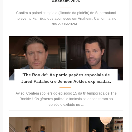
Anaheim 2026
Confira o painel completo (filmado da platéia) de Supernatural
no evento Fan Exto que aconteceu em Anaheim, Califórinia, no
dia 27/06/2026! ...
'The Rookie': As participações especiais de
Jared Padalecki e Jensen Ackles explicadas.
Aviso: Contém spoilers do episódio 15 da 8ª temporada de The
Rookie ! Os gêneros policial e fantasia se encontraram no
episódio exibido no ...