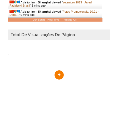
A visitor from
Shanghai
viewed "
setembro 2023 | Jared
Padalecki Brasil
"
5 mins ago
A visitor from
Shanghai
viewed "
Fotos Promocionais: 10.21 -
Dark…
"
9 mins ago
Get Script
Real Time
Tracking ON
Total De Visualizações De Página
.
Designed by :
Templatezy