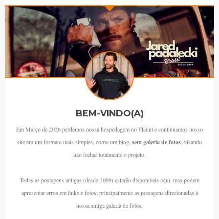
BEM-VINDO(A)
Em Março de 2026 perdemos nossa hospedagem no Flaunt e continuamos nosso
site em um formato mais simples, como um blog,
sem galeria de fotos
, visando
não fechar totalmente o projeto.
Todas as postagens antigas (desde 2009) estarão disponíveis aqui, mas podem
apresentar erros em links e fotos, principalmente as postagens direcionadas à
nossa antiga galeria de fotos.